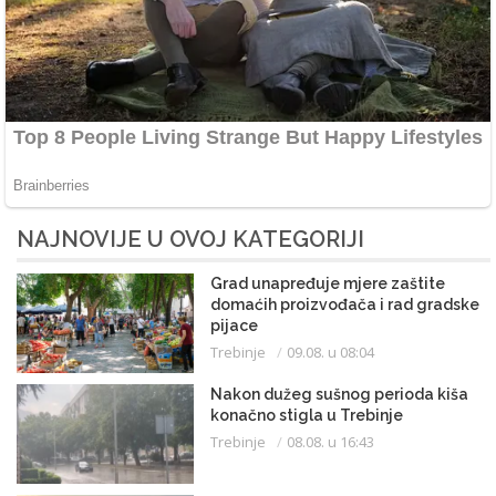
NAJNOVIJE U OVOJ KATEGORIJI
Grad unapređuje mjere zaštite
domaćih proizvođača i rad gradske
pijace
Trebinje
09.08. u 08:04
Nakon dužeg sušnog perioda kiša
konačno stigla u Trebinje
Trebinje
08.08. u 16:43