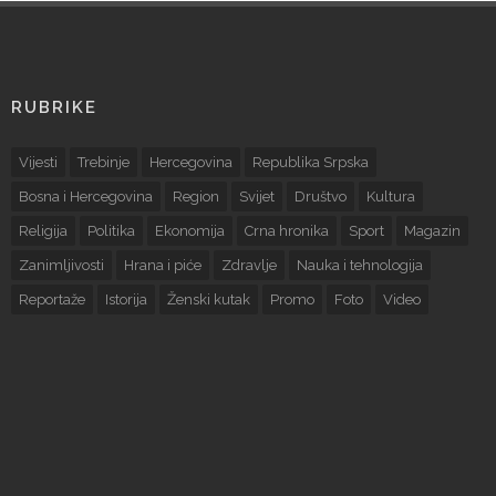
RUBRIKE
Vijesti
Trebinje
Hercegovina
Republika Srpska
Bosna i Hercegovina
Region
Svijet
Društvo
Kultura
Religija
Politika
Ekonomija
Crna hronika
Sport
Magazin
Zanimljivosti
Hrana i piće
Zdravlje
Nauka i tehnologija
Reportaže
Istorija
Ženski kutak
Promo
Foto
Video