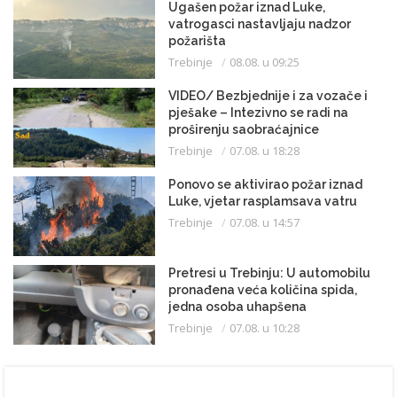
Ugašen požar iznad Luke,
vatrogasci nastavljaju nadzor
požarišta
Trebinje
08.08. u 09:25
VIDEO/ Bezbjednije i za vozače i
pješake – Intezivno se radi na
proširenju saobraćajnice
Trebinje
07.08. u 18:28
Ponovo se aktivirao požar iznad
Luke, vjetar rasplamsava vatru
Trebinje
07.08. u 14:57
Pretresi u Trebinju: U automobilu
pronađena veća količina spida,
jedna osoba uhapšena
Trebinje
07.08. u 10:28