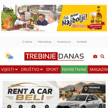
O nama
Marketing
Impresum
Kontakt
VIJESTI
DRUŠTVO
SPORT
NEKRETNINE
MAGAZI