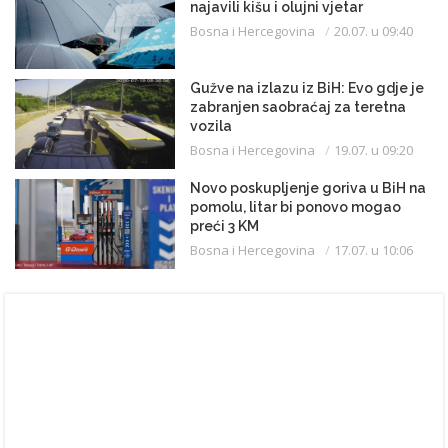
najavili kišu i olujni vjetar
Bosna i Hercegovina
20.07. u 09:40
Gužve na izlazu iz BiH: Evo gdje je
zabranjen saobraćaj za teretna
vozila
Bosna i Hercegovina
19.07. u 09:20
Novo poskupljenje goriva u BiH na
pomolu, litar bi ponovo mogao
preći 3 KM
Bosna i Hercegovina
17.07. u 10:06