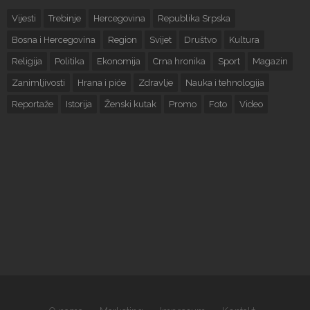
Vijesti
Trebinje
Hercegovina
Republika Srpska
Bosna i Hercegovina
Region
Svijet
Društvo
Kultura
Religija
Politika
Ekonomija
Crna hronika
Sport
Magazin
Zanimljivosti
Hrana i piće
Zdravlje
Nauka i tehnologija
Reportaže
Istorija
Ženski kutak
Promo
Foto
Video