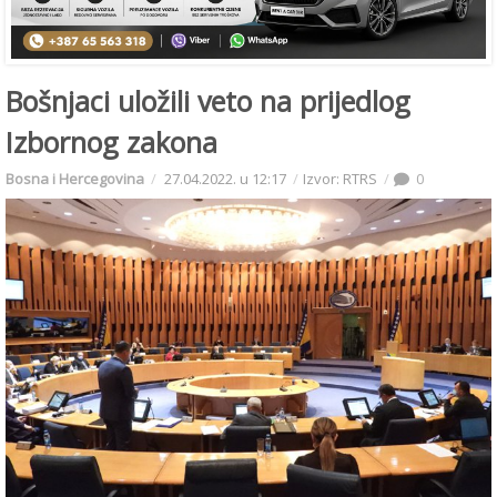
Bošnjaci uložili veto na prijedlog
Izbornog zakona
Bosna i Hercegovina
27.04.2022. u 12:17
Izvor: RTRS
0