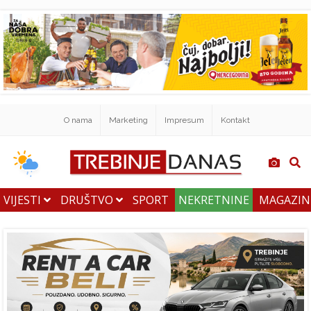
O nama
Marketing
Impresum
Kontakt
VIJESTI
DRUŠTVO
SPORT
NEKRETNINE
MAGAZI