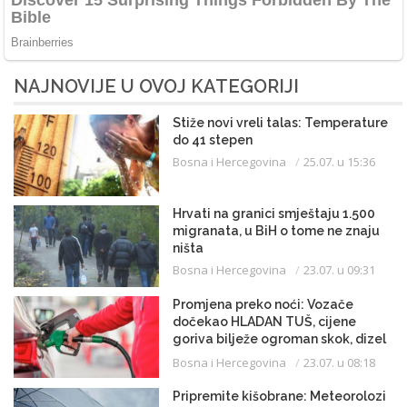
NAJNOVIJE U OVOJ KATEGORIJI
Stiže novi vreli talas: Temperature
do 41 stepen
Bosna i Hercegovina
25.07. u 15:36
Hrvati na granici smještaju 1.500
migranata, u BiH o tome ne znaju
ništa
Bosna i Hercegovina
23.07. u 09:31
Promjena preko noći: Vozače
dočekao HLADAN TUŠ, cijene
goriva bilježe ogroman skok, dizel
uveliko prešao 3,20 KM
Bosna i Hercegovina
23.07. u 08:18
Pripremite kišobrane: Meteorolozi