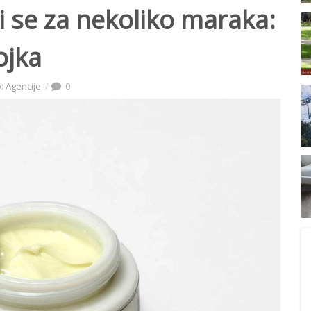
 se za nekoliko maraka:
ojka
: Agencije
0