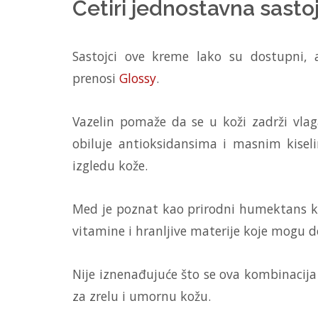
Četiri jednostavna sasto
Sastojci ove kreme lako su dostupni, 
prenosi
Glossy
.
Vazelin pomaže da se u koži zadrži vlaga
obiluje antioksidansima i masnim kise
izgledu kože.
Med je poznat kao prirodni humektans koj
vitamine i hranljive materije koje mogu d
Nije iznenađujuće što se ova kombinacija
za zrelu i umornu kožu.