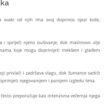
jka
a svaki od njih ima svoj doprinos njezi kože,
 i spriječi njeno isušivanje, dok maslinovo ulje
linama koje mogu doprinijeti mekšem i glađem
i privlači i zadržava vlagu, dok žumance sadrži
oprinijeti njegovanijem i punijem izgledu tena.
 često preporučuje kao intenzivna večernja njega