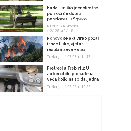
Kada i koliko jednokratne
pomoći će dobiti
penzioneri u Srpskoj
Republika Srpska
07.08. u 17:49
Ponovo se aktivirao požar
iznad Luke, vjetar
rasplamsava vatru
Trebinje
07.08. u 14:57
Pretresi u Trebinju: U
automobilu pronađena
veća količina spida, jedna
osoba uhapšena
Trebinje
07.08. u 10:28