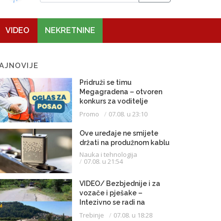
VIDEO
NEKRETNINE
AJNOVIJE
Pridruži se timu
Megagradena – otvoren
konkurs za voditelje
gradilišta
Promo
07.08. u 23:10
Ove uređaje ne smijete
držati na produžnom kablu
Nauka i tehnologija
07.08. u 21:54
VIDEO/ Bezbjednije i za
vozače i pješake –
Intezivno se radi na
proširenju saobraćajnice
Trebinje
07.08. u 18:28