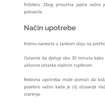
frižideru. Zbog prisustva jajeta važ
pokvarila.
Način upotrebe
Kremu nanesite u tankom sloju na prethod
Ostavite da djeluje oko 30 minuta kako b
uklonite ostatke vlažnim tupferom.
Redovna upotreba može pomoći da koža i
posebno važno kada je cilj očuvanje vl
starenja.