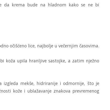
no je da krema bude na hladnom kako se ne bi
no očišćeno lice, najbolje u večernjim časovima.
i koža upila hranljive sastojke, a zatim nježno
zgleda mekše, hidriranije i odmornije, što je
ažnosti kože i ublažavanje znakova prevremenog