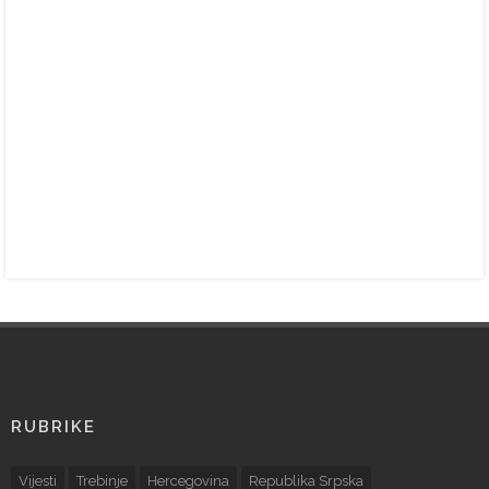
RUBRIKE
Vijesti
Trebinje
Hercegovina
Republika Srpska