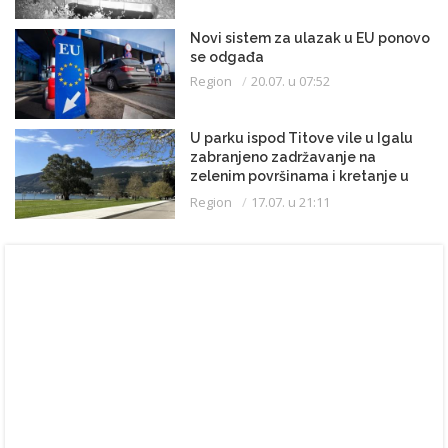
Novi sistem za ulazak u EU ponovo
se odgađa
Region
20.07. u 07:52
U parku ispod Titove vile u Igalu
zabranjeno zadržavanje na
zelenim površinama i kretanje u
kupaćem kostimu
Region
17.07. u 21:11