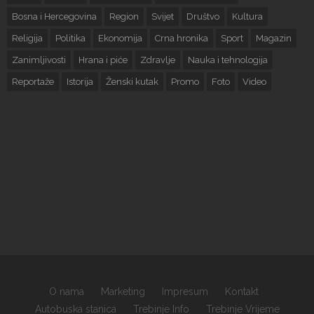
Bosna i Hercegovina
Region
Svijet
Društvo
Kultura
Religija
Politika
Ekonomija
Crna hronika
Sport
Magazin
Zanimljivosti
Hrana i piće
Zdravlje
Nauka i tehnologija
Reportaže
Istorija
Ženski kutak
Promo
Foto
Video
O nama
Marketing
Impresum
Kontakt
Autobuska stanica
Trebinje Info
Trebinje Vrijeme