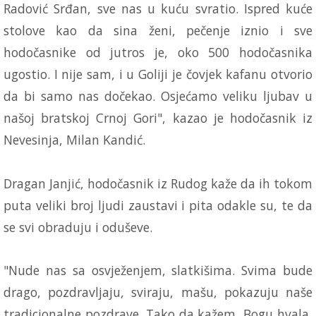
Radović Srđan, sve nas u kuću svratio. Ispred kuće
stolove kao da sina ženi, pečenje iznio i sve
hodočasnike od jutros je, oko 500 hodočasnika
ugostio. I nije sam, i u Goliji je čovjek kafanu otvorio
da bi samo nas dočekao. Osjećamo veliku ljubav u
našoj bratskoj Crnoj Gori", kazao je hodočasnik iz
Nevesinja, Milan Kandić.
Dragan Janjić, hodočasnik iz Rudog kaže da ih tokom
puta veliki broj ljudi zaustavi i pita odakle su, te da
se svi obraduju i oduševe.
"Nude nas sa osvježenjem, slatkišima. Svima bude
drago, pozdravljaju, sviraju, mašu, pokazuju naše
tradicionalne pozdrave. Tako da kažem, Bogu hvala,