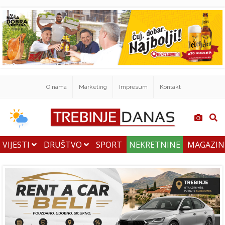
O nama
Marketing
Impresum
Kontakt
VIJESTI
DRUŠTVO
SPORT
NEKRETNINE
MAGAZI