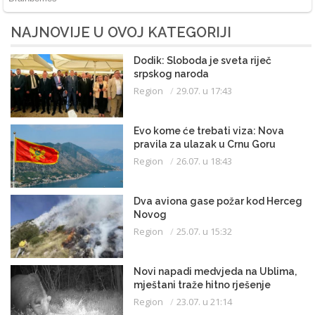
NAJNOVIJE U OVOJ KATEGORIJI
Dodik: Sloboda je sveta riječ
srpskog naroda
Region
29.07. u 17:43
Evo kome će trebati viza: Nova
pravila za ulazak u Crnu Goru
Region
26.07. u 18:43
Dva aviona gase požar kod Herceg
Novog
Region
25.07. u 15:32
Novi napadi medvjeda na Ublima,
mještani traže hitno rješenje
Region
23.07. u 21:14