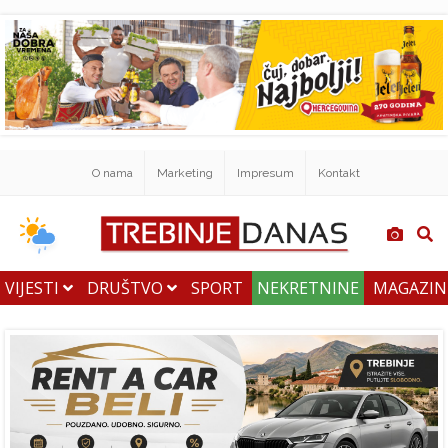
O nama
Marketing
Impresum
Kontakt
VIJESTI
DRUŠTVO
SPORT
NEKRETNINE
MAGAZI