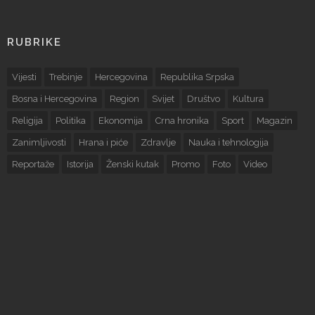
RUBRIKE
Vijesti
Trebinje
Hercegovina
Republika Srpska
Bosna i Hercegovina
Region
Svijet
Društvo
Kultura
Religija
Politika
Ekonomija
Crna hronika
Sport
Magazin
Zanimljivosti
Hrana i piće
Zdravlje
Nauka i tehnologija
Reportaže
Istorija
Ženski kutak
Promo
Foto
Video