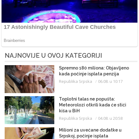
NAJNOVIJE U OVOJ KATEGORIJI
Spremno 180 miliona: Objavljeno
kada počinje isplata penzija
Republika Srpska
06.08. u 10:17
Toplotni talas ne popušta:
Meteorolozi otkrili kada će stići
kiša u BiH
Republika Srpska
04.08. u 20:58
Milioni za uvećane dodatke u
Srpskoj, počinje isplata