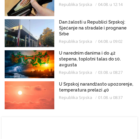
Republika Srpska
04.08. u 12:14
Dan žalosti u Republici Srpskoj:
Sjećanje na stradale i prognane
Srbe
Republika Srpska
04.08. u 09:02
U narednim danima i do 42
stepena, toplotni talas do 10.
avgusta
Republika Srpska
03.08. u 08:27
U Srpskoj narandžasto upozorenje,
temperatura prelazi 40
Republika Srpska
01.08. u 08:37