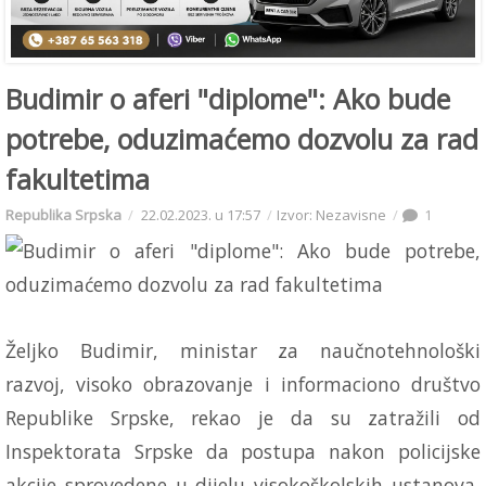
Budimir o aferi "diplome": Ako bude
potrebe, oduzimaćemo dozvolu za rad
fakultetima
Republika Srpska
22.02.2023. u 17:57
Izvor: Nezavisne
1
Željko Budimir, ministar za naučnotehnološki
razvoj, visoko obrazovanje i informaciono društvo
Republike Srpske, rekao je da su zatražili od
Inspektorata Srpske da postupa nakon policijske
akcije sprovedene u dijelu visokoškolskih ustanova,