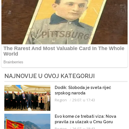
NAJNOVIJE U OVOJ KATEGORIJI
Dodik: Sloboda je sveta riječ
srpskog naroda
Region
29.07. u 17:43
Evo kome će trebati viza: Nova
pravila za ulazak u Crnu Goru
Region
26.07. u 18:43