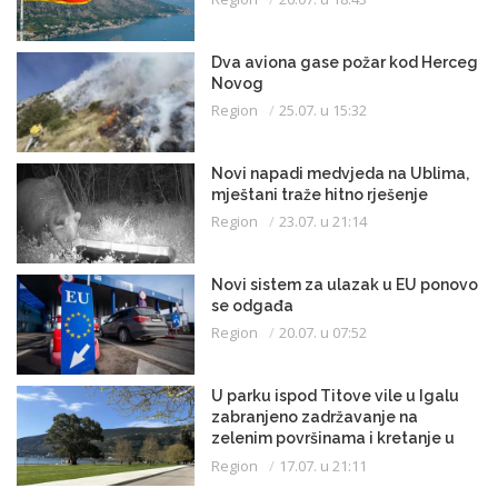
Dva aviona gase požar kod Herceg
Novog
Region
25.07. u 15:32
Novi napadi medvjeda na Ublima,
mještani traže hitno rješenje
Region
23.07. u 21:14
Novi sistem za ulazak u EU ponovo
se odgađa
Region
20.07. u 07:52
U parku ispod Titove vile u Igalu
zabranjeno zadržavanje na
zelenim površinama i kretanje u
kupaćem kostimu
Region
17.07. u 21:11