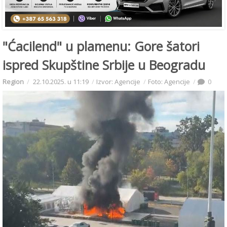
"Ćacilend" u plamenu: Gore šatori
ispred Skupštine Srbije u Beogradu
Region
22.10.2025. u 11:19
Izvor: Agencije
Foto: Agencije
0