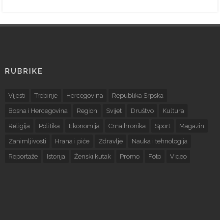
RUBRIKE
Vijesti
Trebinje
Hercegovina
Republika Srpska
Bosna i Hercegovina
Region
Svijet
Društvo
Kultura
Religija
Politika
Ekonomija
Crna hronika
Sport
Magazin
Zanimljivosti
Hrana i piće
Zdravlje
Nauka i tehnologija
Reportaže
Istorija
Ženski kutak
Promo
Foto
Video