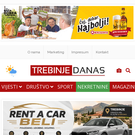
O nama
Marketing
Impresum
Kontakt
VIJESTI
DRUŠTVO
SPORT
NEKRETNINE
MAGAZI