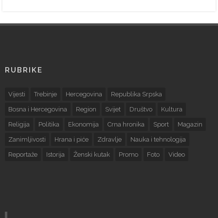
RUBRIKE
Vijesti
Trebinje
Hercegovina
Republika Srpska
Bosna i Hercegovina
Region
Svijet
Društvo
Kultura
Religija
Politika
Ekonomija
Crna hronika
Sport
Magazin
Zanimljivosti
Hrana i piće
Zdravlje
Nauka i tehnologija
Reportaže
Istorija
Ženski kutak
Promo
Foto
Video