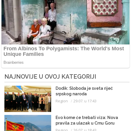
NAJNOVIJE U OVOJ KATEGORIJI
Dodik: Sloboda je sveta riječ
srpskog naroda
Region
29.07. u 17:43
Evo kome će trebati viza: Nova
pravila za ulazak u Crnu Goru
Region
26.07. u 18:43