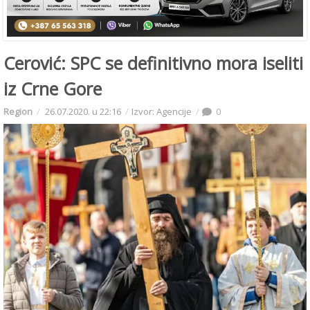
Cerović: SPC se definitivno mora iseliti
iz Crne Gore
Region
26.07.2020. u 22:16
Izvor: Agencije
0