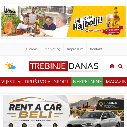
O nama
Marketing
Impresum
Kontakt
VIJESTI
DRUŠTVO
SPORT
NEKRETNINE
MAGAZI