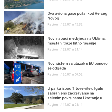
Dva aviona gase požar kod Herceg
Novog
Region
25.07. u 15:32
Novi napadi medvjeda na Ublima,
mještani traže hitno rješenje
Region
23.07. u 21:14
Novi sistem za ulazak u EU ponovo
se odgađa
Region
20.07. u 07:52
U parku ispod Titove vile u Igalu
zabranjeno zadržavanje na
zelenim površinama i kretanje u
kupaćem kostimu
Region
17.07. u 21:11