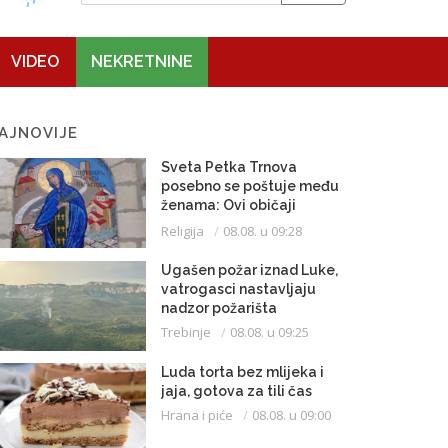
VIDEO
NEKRETNINE
AJNOVIJE
Sveta Petka Trnova
posebno se poštuje među
ženama: Ovi običaji
vijekovima se čuvaju
Religija
08.08. u 09:28
Ugašen požar iznad Luke,
vatrogasci nastavljaju
nadzor požarišta
Trebinje
08.08. u 09:25
Luda torta bez mlijeka i
jaja, gotova za tili čas
Hrana i piće
08.08. u 09:00