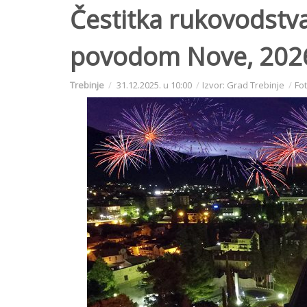
Čestitka rukovodstv
povodom Nove, 2026
Trebinje
31.12.2025. u 10:00
Izvor: Grad Trebinje
Fot