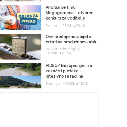
Pridruži se timu
Megagradena – otvoren
konkurs za voditelje
gradilišta
Promo
07.08. u 23:10
Ove uređaje ne smijete
držati na produžnom kablu
Nauka i tehnologija
07.08. u 21:54
VIDEO/ Bezbjednije i za
vozače i pješake –
Intezivno se radi na
proširenju saobraćajnice
Trebinje
07.08. u 18:28