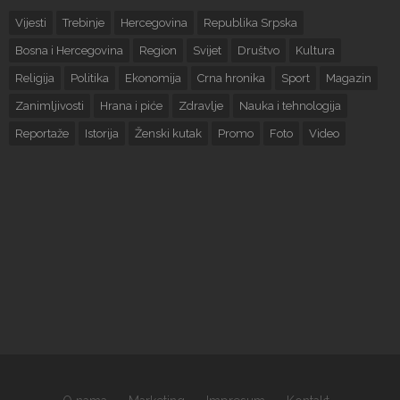
Vijesti
Trebinje
Hercegovina
Republika Srpska
Bosna i Hercegovina
Region
Svijet
Društvo
Kultura
Religija
Politika
Ekonomija
Crna hronika
Sport
Magazin
Zanimljivosti
Hrana i piće
Zdravlje
Nauka i tehnologija
Reportaže
Istorija
Ženski kutak
Promo
Foto
Video