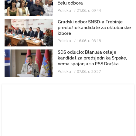
čelu odbora
Politika
21.06. u 09:44
Gradski odbor SNSD-a Trebinje
predložio kandidate za oktobarske
izbore
Politika
16.06. u 08:18
SDS odlučio: Blanuša ostaje
kandidat za predsjednika Srpske,
nema spajanja sa PSS Draška
Stanivukovića
Politika
07.06. u 20:57