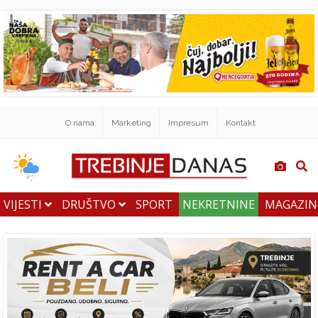
O nama
Marketing
Impresum
Kontakt
VIJESTI
DRUŠTVO
SPORT
NEKRETNINE
MAGAZI