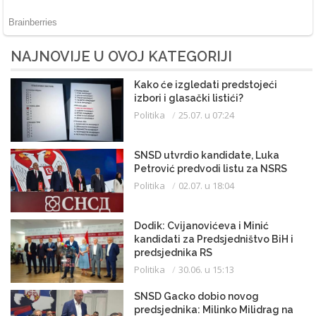
NAJNOVIJE U OVOJ KATEGORIJI
Kako će izgledati predstojeći
izbori i glasački listići?
Politika
25.07. u 07:24
SNSD utvrdio kandidate, Luka
Petrović predvodi listu za NSRS
Politika
02.07. u 18:04
Dodik: Cvijanovićeva i Minić
kandidati za Predsjedništvo BiH i
predsjednika RS
Politika
30.06. u 15:13
SNSD Gacko dobio novog
predsjednika: Milinko Milidrag na