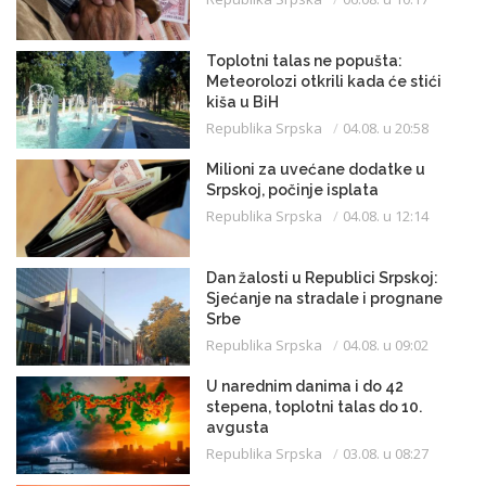
Toplotni talas ne popušta:
Meteorolozi otkrili kada će stići
kiša u BiH
Republika Srpska
04.08. u 20:58
Milioni za uvećane dodatke u
Srpskoj, počinje isplata
Republika Srpska
04.08. u 12:14
Dan žalosti u Republici Srpskoj:
Sjećanje na stradale i prognane
Srbe
Republika Srpska
04.08. u 09:02
U narednim danima i do 42
stepena, toplotni talas do 10.
avgusta
Republika Srpska
03.08. u 08:27