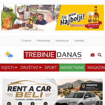
O nama
Marketing
Impresum
Kontakt
VIJESTI
DRUŠTVO
SPORT
NEKRETNINE
MAGAZI