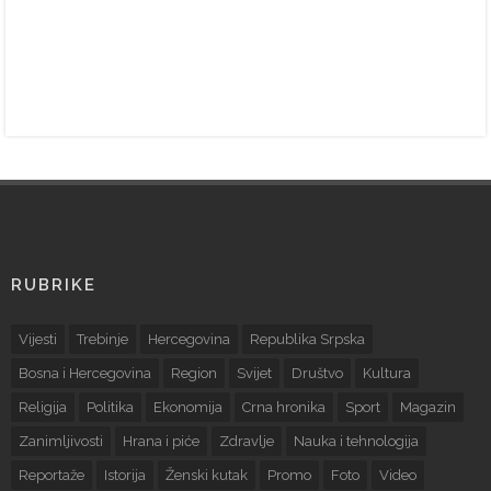
RUBRIKE
Vijesti
Trebinje
Hercegovina
Republika Srpska
Bosna i Hercegovina
Region
Svijet
Društvo
Kultura
Religija
Politika
Ekonomija
Crna hronika
Sport
Magazin
Zanimljivosti
Hrana i piće
Zdravlje
Nauka i tehnologija
Reportaže
Istorija
Ženski kutak
Promo
Foto
Video