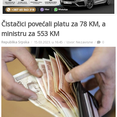
Čistačici povećali platu za 78 KM, a
ministru za 553 KM
Republika Srpska
15.03.2023. u 16:45
Izvor: Nezavisne
0