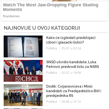
NAJNOVIJE U OVOJ KATEGORIJI
Kako će izgledati predstojeći
izbori i glasački listići?
Politika
25.07. u 07:24
SNSD utvrdio kandidate, Luka
Petrović predvodi listu za NSRS
Politika
02.07. u 18:04
Dodik: Cvijanovićeva i Minić
kandidati za Predsjedništvo BiH i
predsjednika RS
Politika
30.06. u 15:13