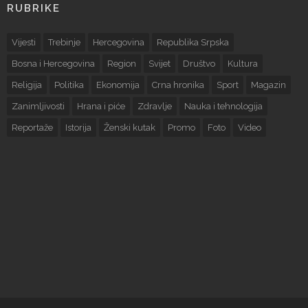
RUBRIKE
Vijesti
Trebinje
Hercegovina
Republika Srpska
Bosna i Hercegovina
Region
Svijet
Društvo
Kultura
Religija
Politika
Ekonomija
Crna hronika
Sport
Magazin
Zanimljivosti
Hrana i piće
Zdravlje
Nauka i tehnologija
Reportaže
Istorija
Ženski kutak
Promo
Foto
Video