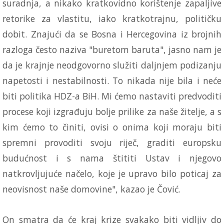
suradnja, a nikako kratkovidno korištenje zapaljive
retorike za vlastitu, iako kratkotrajnu, političku
dobit. Znajući da se Bosna i Hercegovina iz brojnih
razloga često naziva "buretom baruta", jasno nam je
da je krajnje neodgovorno služiti daljnjem podizanju
napetosti i nestabilnosti. To nikada nije bila i neće
biti politika HDZ-a BiH. Mi ćemo nastaviti predvoditi
procese koji izgrađuju bolje prilike za naše žitelje, a s
kim ćemo to činiti, ovisi o onima koji moraju biti
spremni provoditi svoju riječ, graditi europsku
budućnost i s nama štititi Ustav i njegovo
natkrovljujuće načelo, koje je upravo bilo poticaj za
neovisnost naše domovine", kazao je Čović.
On smatra da će kraj krize svakako biti vidljiv do