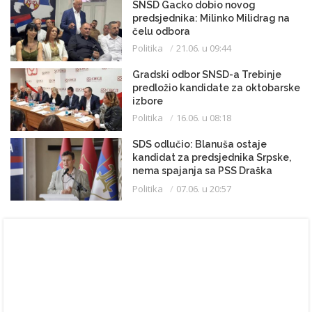
SNSD Gacko dobio novog
predsjednika: Milinko Milidrag na
čelu odbora
Politika
21.06. u 09:44
Gradski odbor SNSD-a Trebinje
predložio kandidate za oktobarske
izbore
Politika
16.06. u 08:18
SDS odlučio: Blanuša ostaje
kandidat za predsjednika Srpske,
nema spajanja sa PSS Draška
Stanivukovića
Politika
07.06. u 20:57