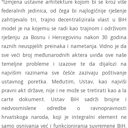
"Izmjena ustavne arhitekture kojom bi se kroz više
federalnih jedinica, od čega bi najlogičnije rješenje
zahtijevalo tri, trajno decentralizirala vlast u BiH
model je na kojemu se radi kao trajnom i održivom
rješenju za Bosnu i Hercegovinu nakon 30 godina
raznih neuspjelih preinaka i nametanja. Vidno je da
sve veći broj međunarodnih aktera uviđa ove naše
temeljne probleme i izazove te da dijalozi na
najvišim razinama sve češće zazivaju poštivanje
ustavnog poretka. Međutim, Ustav, kao najviši
pravni akt države, nije i ne može se tretirati kao a la
carte dokument. Ustav BiH sadrži brojne i
nedvosmislene odredbe o ravnopravnosti
hrvatskoga naroda, koji je integralni element ne
samo osnivanja već i funkcioniranja suvremene BiH.