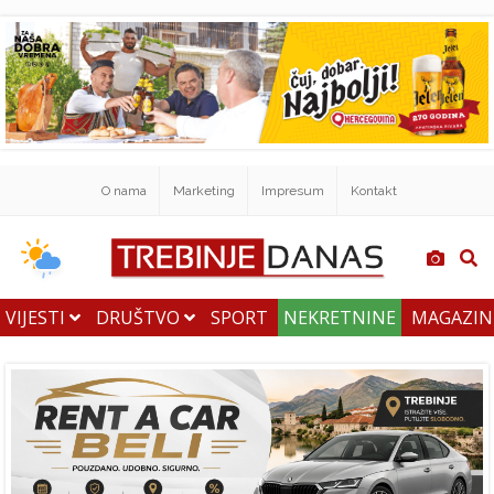
O nama
Marketing
Impresum
Kontakt
VIJESTI
DRUŠTVO
SPORT
NEKRETNINE
MAGAZI