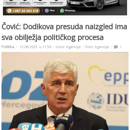
Čović: Dodikova presuda naizgled ima
sva obilježja političkog procesa
Politika
12.08.2025. u 11:56
Izvor: Agencije
Foto: Agencije
1