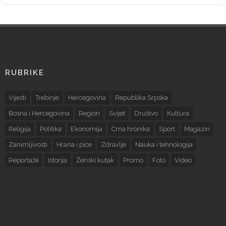
RUBRIKE
Vijesti
Trebinje
Hercegovina
Republika Srpska
Bosna i Hercegovina
Region
Svijet
Društvo
Kultura
Religija
Politika
Ekonomija
Crna hronika
Sport
Magazin
Zanimljivosti
Hrana i piće
Zdravlje
Nauka i tehnologija
Reportaže
Istorija
Ženski kutak
Promo
Foto
Video