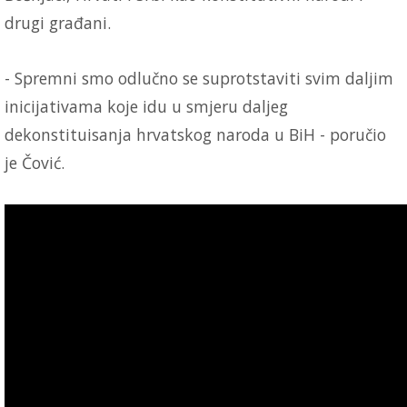
drugi građani.
- Spremni smo odlučno se suprotstaviti svim daljim
inicijativama koje idu u smjeru daljeg
dekonstituisanja hrvatskog naroda u BiH - poručio
je Čović.