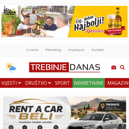
O nama
Marketing
Impresum
Kontakt
VIJESTI
DRUŠTVO
SPORT
NEKRETNINE
MAGAZI