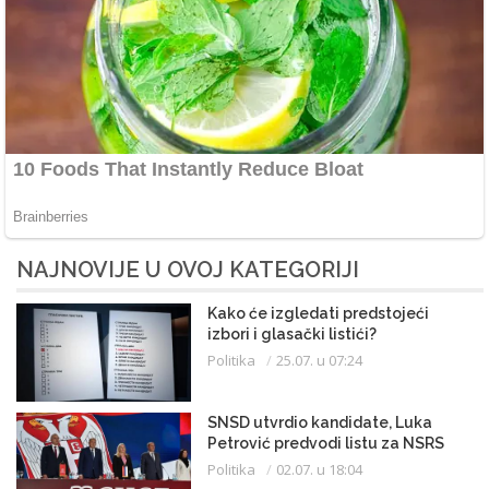
NAJNOVIJE U OVOJ KATEGORIJI
Kako će izgledati predstojeći
izbori i glasački listići?
Politika
25.07. u 07:24
SNSD utvrdio kandidate, Luka
Petrović predvodi listu za NSRS
Politika
02.07. u 18:04