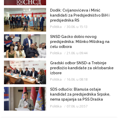
Dodik: Cvijanovićeva i Minić
kandidati za Predsjedništvo BiH i
predsjednika RS
Politika
30.06. u 15:13
SNSD Gacko dobio novog
predsjednika: Milinko Milidrag na
čelu odbora
Politika
21.06. u 09:44
Gradski odbor SNSD-a Trebinje
predložio kandidate za oktobarske
izbore
Politika
16.06. u 08:18
SDS odlučio: Blanuša ostaje
kandidat za predsjednika Srpske,
nema spajanja sa PSS Draška
Stanivukovića
Politika
07.06. u 20:57