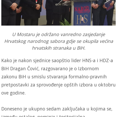
U Mostaru je održano vanredno zasjedanje
Hrvatskog narodnog sabora gdje se okupila većina
hrvatskih stranaka u BiH.
Kako je nakon sjednice saopštio lider HNS-a i HDZ-a
BiH Dragan Čović, razgovarano je o Izbornom
zakonu BiH u smislu stvaranja formalno-pravnih
pretpostavki za sprovođenje opštih izbora u oktobru
ove godine.
Doneseno je ukupno sedam zaključaka u kojima se,
između ostalog, pominje i teritorijalna