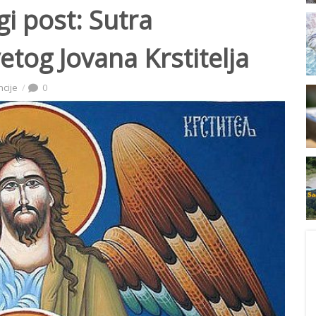
gi post: Sutra
etog Jovana Krstitelja
ncije
0