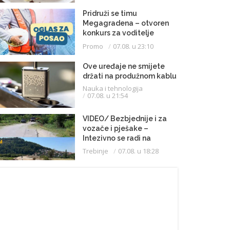
Pridruži se timu
Megagradena – otvoren
konkurs za voditelje
gradilišta
Promo
07.08. u 23:10
Ove uređaje ne smijete
držati na produžnom kablu
Nauka i tehnologija
07.08. u 21:54
VIDEO/ Bezbjednije i za
vozače i pješake –
Intezivno se radi na
proširenju saobraćajnice
Trebinje
07.08. u 18:28