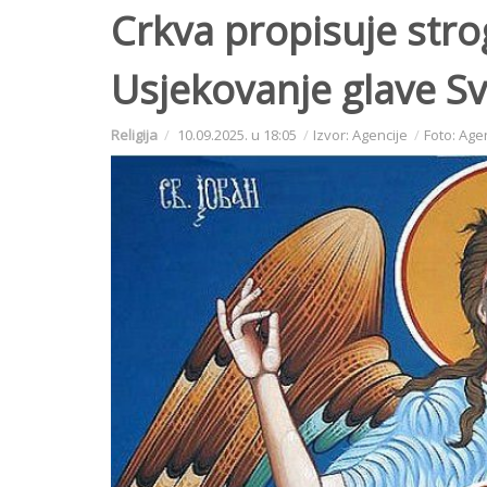
Crkva propisuje stro
Usjekovanje glave Sv
Religija
10.09.2025. u 18:05
Izvor: Agencije
Foto: Age