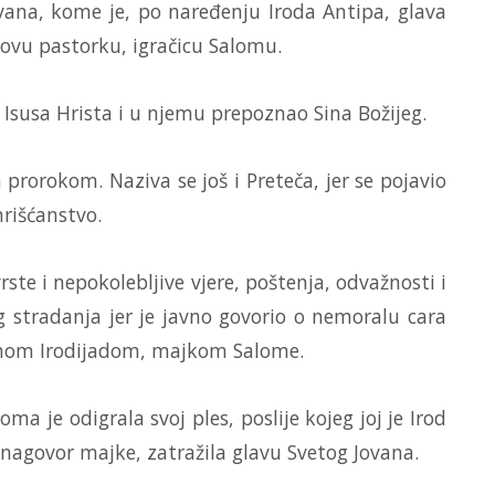
vana, kome je, po naređenju Iroda Antipa, glava
govu pastorku, igračicu Salomu.
tio Isusa Hrista i u njemu prepoznao Sina Božijeg.
 prorokom. Naziva se još i Preteča, jer se pojavio
hrišćanstvo.
rste i nepokolebljive vjere, poštenja, odvažnosti i
vog stradanja jer je javno govorio o nemoralu cara
snahom Irodijadom, majkom Salome.
a je odigrala svoj ples, poslije kojeg joj je Irod
 nagovor majke, zatražila glavu Svetog Jovana.