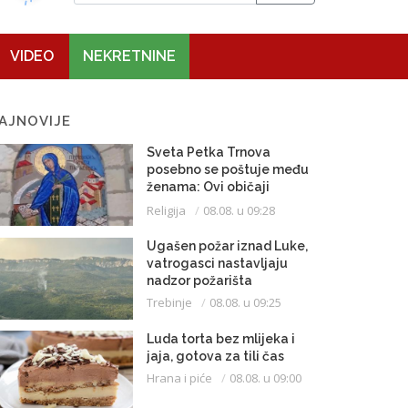
VIDEO
NEKRETNINE
AJNOVIJE
Sveta Petka Trnova
posebno se poštuje među
ženama: Ovi običaji
vijekovima se čuvaju
Religija
08.08. u 09:28
Ugašen požar iznad Luke,
vatrogasci nastavljaju
nadzor požarišta
Trebinje
08.08. u 09:25
Luda torta bez mlijeka i
jaja, gotova za tili čas
Hrana i piće
08.08. u 09:00