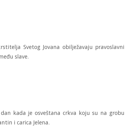
titelja Svetog Jovana obilježavaju pravoslavni
 među slave.
o dan kada je osveštana crkva koju su na grobu
ntin i carica Jelena.