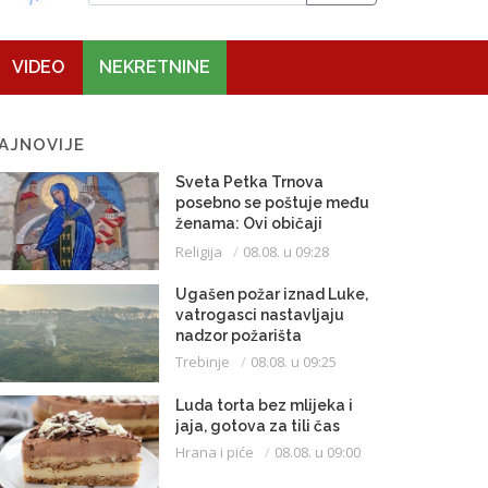
VIDEO
NEKRETNINE
AJNOVIJE
Sveta Petka Trnova
posebno se poštuje među
ženama: Ovi običaji
vijekovima se čuvaju
Religija
08.08. u 09:28
Ugašen požar iznad Luke,
vatrogasci nastavljaju
nadzor požarišta
Trebinje
08.08. u 09:25
Luda torta bez mlijeka i
jaja, gotova za tili čas
Hrana i piće
08.08. u 09:00