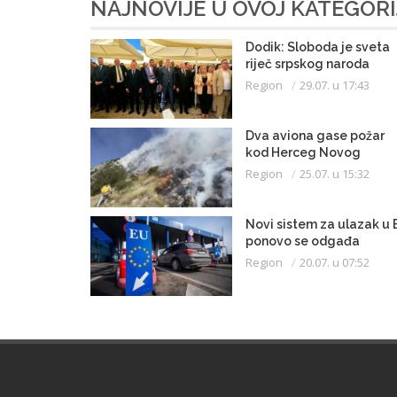
NAJNOVIJE U OVOJ KATEGORI
Dodik: Sloboda je sveta
riječ srpskog naroda
Region
29.07. u 17:43
Dva aviona gase požar
kod Herceg Novog
Region
25.07. u 15:32
Novi sistem za ulazak u 
ponovo se odgađa
Region
20.07. u 07:52