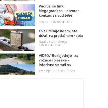
Pridruži se timu
Megagradena – otvoren
konkurs za voditelje
gradilišta
Promo
07.08. u 23:10
Ove uređaje ne smijete
držati na produžnom kablu
Nauka i tehnologija
07.08. u 21:54
VIDEO/ Bezbjednije i za
vozače i pješake –
Intezivno se radi na
proširenju saobraćajnice
Trebinje
07.08. u 18:28