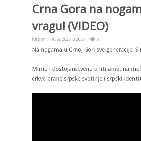
Crna Gora na nogama
vragu! (VIDEO)
Region
16.02.2020. u 20:37
8
Na nogama u Crnoj Gori sve generacije. Sin
Mirno i dostojanstveno u litijama, na mol
crkve brane srpske svetinje i srpski identi