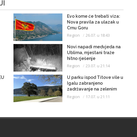
JI
Evo kome će trebati viza:
Nova pravila za ulazak u
Crnu Goru
Region
26.07. u 18:43
Novi napadi medvjeda na
Ublima, mještani traže
hitno rješenje
Region
23.07. u 21:14
EU
U parku ispod Titove vile u
Igalu zabranjeno
zadržavanje na zelenim
površinama i kretanje u
Region
17.07. u 21:11
kupaćem kostimu