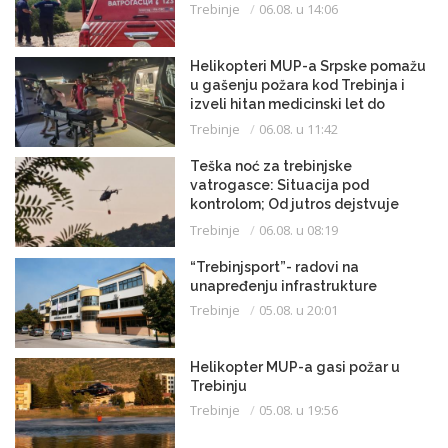
Trebinje
06.08. u 14:06
Helikopteri MUP-a Srpske pomažu
u gašenju požara kod Trebinja i
izveli hitan medicinski let do
Beograda
Trebinje
06.08. u 11:42
Teška noć za trebinjske
vatrogasce: Situacija pod
kontrolom; Od jutros dejstvuje
helikopter
Trebinje
06.08. u 08:19
“Trebinjsport”- radovi na
unapređenju infrastrukture
Trebinje
05.08. u 20:01
Helikopter MUP-a gasi požar u
Trebinju
Trebinje
05.08. u 19:56