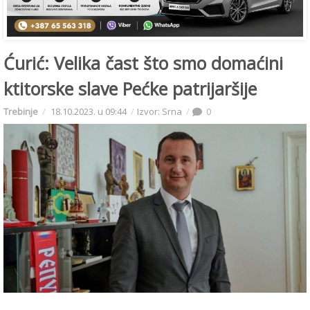
Ćurić: Velika čast što smo domaćini
ktitorske slave Pećke patrijaršije
Trebinje
18.10.2023. u 09:44
Izvor: Srna
0