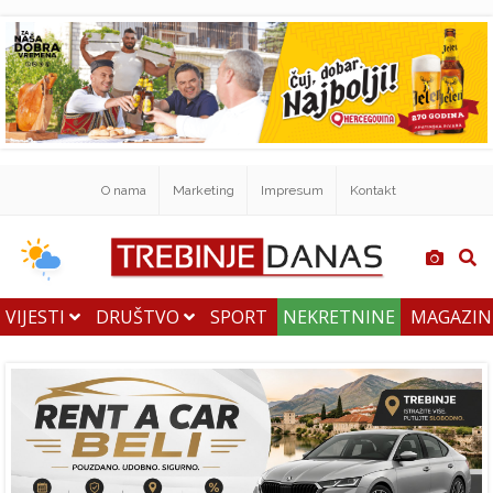
O nama
Marketing
Impresum
Kontakt
VIJESTI
DRUŠTVO
SPORT
NEKRETNINE
MAGAZI