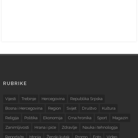
RUBRIKE
Vijesti
Trebinje
Hercegovina
Republika Srpska
Bosna i Hercegovina
Region
Svijet
Društvo
Kultura
Religija
Politika
Ekonomija
Crna hronika
Sport
Magazin
Zanimljivosti
Hrana i piće
Zdravlje
Nauka i tehnologija
Reportaže
Istorija
Ženski kutak
Promo
Foto
Video