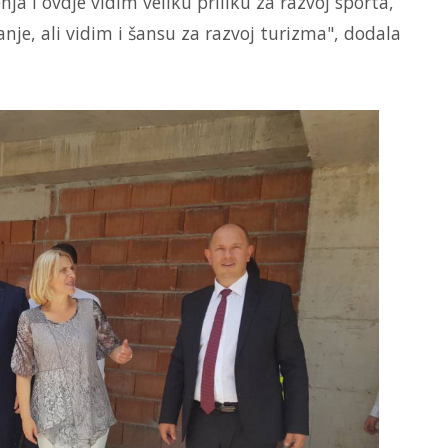
ja i ovdje vidim veliku priliku za razvoj sporta,
anje, ali vidim i šansu za razvoj turizma", dodala