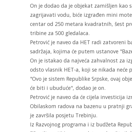
On je dodao da je objekat zamišljen kao s
zagrijavati vodu, biće izgrađen mini mot
centar od 250 metara kvadratnih, šest pro
tribine za 500 gledalaca.
Petrović je naveo da HET radi zatvoreni b
sadržaja, kojima će putem ustanove "Baze
On je istakao da najveća zahvalnost za iz
odsto vlasnik HET-a, koji se nikada neće p
"Ovo je sistem Republike Srpske, ovaj obje
će biti i ubuduće", dodao je on.
Petrović je naveo da će cijela investicija i
Obilaskom radova na bazenu u pratnji gra
je završila posjetu Trebinju.
Iz Razvojnog programa i iz budžeta Republ