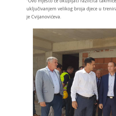
"Ovo mjesto će okupljati različita takmičen
uključivanjem velikog broja djece u trenir
je Cvijanovićeva.