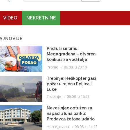
VIDEO
NEKRETNINE
AJNOVIJE
Pridruži se timu
Megagradena – otvoren
konkurs za voditelje
gradilišta
Promo
06.08. u 23:10
Trebinje: Helikopter gasi
požar u rejonu Poljica i
Luke
Trebinje
06.08. u 16:53
Nevesinjac optužen za
napad u luna parku:
Prodavca žetona udario
mikrofonom u glavu
Hercegovina
06.08. u 14:12