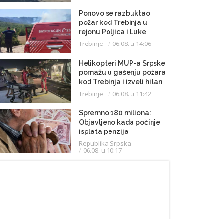
Ponovo se razbuktao
požar kod Trebinja u
rejonu Poljica i Luke
Trebinje
06.08. u 14:06
Helikopteri MUP-a Srpske
pomažu u gašenju požara
kod Trebinja i izveli hitan
medicinski let do
Trebinje
06.08. u 11:42
Beograda
Spremno 180 miliona:
Objavljeno kada počinje
isplata penzija
Republika Srpska
06.08. u 10:17