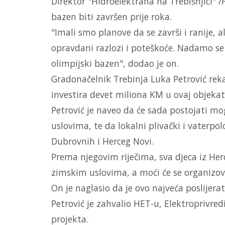
Direktor "Hidroelektrana na Trebišnjici" /H
bazen biti završen prije roka.
"Imali smo planove da se završi i ranije, al
opravdani razlozi i poteškoće. Nadamo s
olimpijski bazen", dodao je on.
Gradonačelnik Trebinja Luka Petrović rek
investira devet miliona KM u ovaj objekat
Petrović je naveo da će sada postojati m
uslovima, te da lokalni plivački i vaterpo
Dubrovnih i Herceg Novi.
Prema njegovim riječima, sva djeca iz He
zimskim uslovima, a moći će se organizova
On je naglasio da je ovo najveća poslijera
Petrović je zahvalio HET-u, Elektroprivred
projekta.