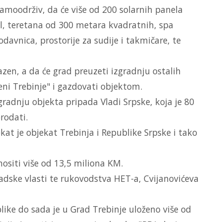
amoodrživ, da će više od 200 solarnih panela
el, teretana od 300 metara kvadratnih, spa
davnica, prostorije za sudije i takmičare, te
azen, a da će grad preuzeti izgradnju ostalih
ni Trebinje" i gazdovati objektom.
gradnju objekta pripada Vladi Srpske, koja je 80
rodati.
kat je objekat Trebinja i Republike Srpske i tako
znositi više od 13,5 miliona KM.
dske vlasti te rukovodstva HET-a, Cvijanovićeva
ike do sada je u Grad Trebinje uloženo više od