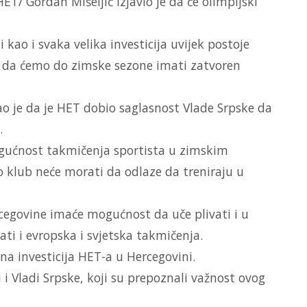
ET/ Gordan Mišeljić izjavio je da će olimpijski
i kao i svaka velika investicija uvijek postoje
e da ćemo do zimske sezone imati zatvoren
ao je da je HET dobio saglasnost Vlade Srpske da
.
ogućnost takmičenja sportista u zimskim
lo klub neće morati da odlaze da treniraju u
rcegovine imaće mogućnost da uče plivati i u
ti i evropska i svjetska takmičenja.
tna investicija HET-a u Hercegovini.
i i Vladi Srpske, koji su prepoznali važnost ovog