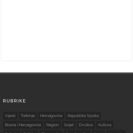
RUBRIKE
Vijesti
Trebinje
Hercegovina
Republika Srpska
Bosna i Hercegovina
Region
Svijet
Društvo
Kultura