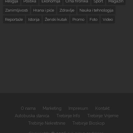
Religija
Politika
Ekonomija
Crna hronika
Sport
Magazin
Zanimljivosti
Hrana i piće
Zdravlje
Nauka i tehnologija
Reportaže
Istorija
Ženski kutak
Promo
Foto
Video
O nama
Marketing
Impresum
Kontakt
Autobuska stanica
Trebinje Info
Trebinje Vrijeme
Trebinje Nekretnine
Trebinje Bioskop