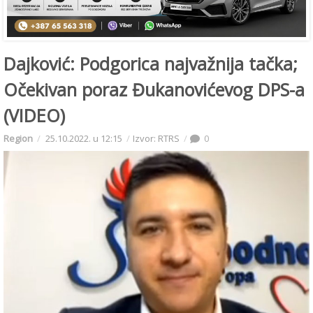
Dajković: Podgorica najvažnija tačka;
Očekivan poraz Đukanovićevog DPS-a
(VIDEO)
Region
25.10.2022. u 12:15
Izvor: RTRS
0