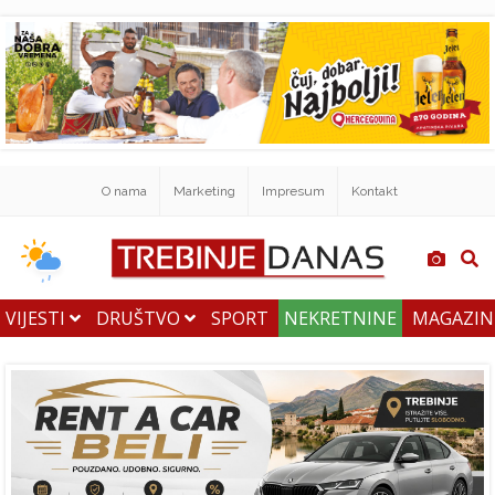
O nama
Marketing
Impresum
Kontakt
VIJESTI
DRUŠTVO
SPORT
NEKRETNINE
MAGAZI