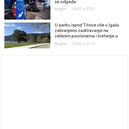
se odgađa
Region
20.07. u 07:52
U parku ispod Titove vile u Igalu
zabranjeno zadržavanje na
zelenim površinama i kretanje u
kupaćem kostimu
Region
17.07. u 21:11