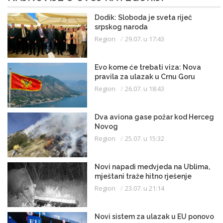
Dodik: Sloboda je sveta riječ
srpskog naroda
Region
29.07. u 17:43
Evo kome će trebati viza: Nova
pravila za ulazak u Crnu Goru
Region
26.07. u 18:43
Dva aviona gase požar kod Herceg
Novog
Region
25.07. u 15:32
Novi napadi medvjeda na Ublima,
mještani traže hitno rješenje
Region
23.07. u 21:14
Novi sistem za ulazak u EU ponovo