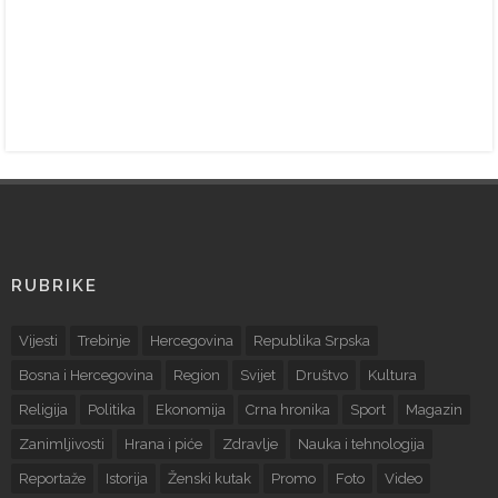
RUBRIKE
Vijesti
Trebinje
Hercegovina
Republika Srpska
Bosna i Hercegovina
Region
Svijet
Društvo
Kultura
Religija
Politika
Ekonomija
Crna hronika
Sport
Magazin
Zanimljivosti
Hrana i piće
Zdravlje
Nauka i tehnologija
Reportaže
Istorija
Ženski kutak
Promo
Foto
Video