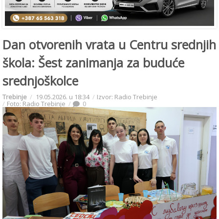
Dan otvorenih vrata u Centru srednjih
škola: Šest zanimanja za buduće
srednjoškolce
Trebinje
19.05.2026. u 18:34
Izvor: Radio Trebinje
Foto: Radio Trebinje
0