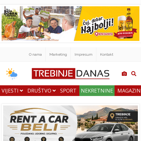
O nama
Marketing
Impresum
Kontakt
VIJESTI
DRUŠTVO
SPORT
NEKRETNINE
MAGAZI