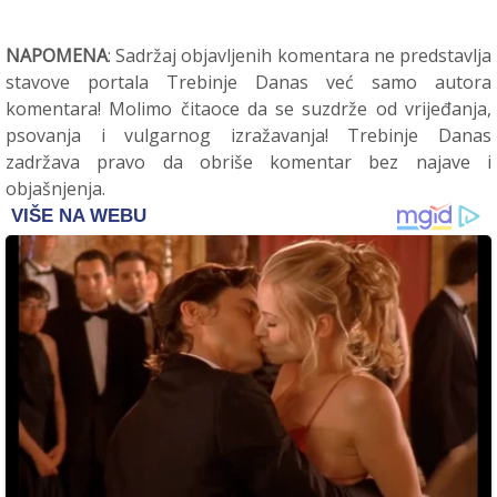
NAPOMENA
: Sadržaj objavljenih komentara ne predstavlja
stavove portala Trebinje Danas već samo autora
komentara! Molimo čitaoce da se suzdrže od vrijeđanja,
psovanja i vulgarnog izražavanja! Trebinje Danas
zadržava pravo da obriše komentar bez najave i
objašnjenja.