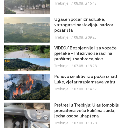
Trebinje
08.08. u 16:43
Ugašen požar iznad Luke,
vatrogasci nastavljaju nadzor
požarišta
Trebinje
08.08. u 09:25
VIDEO/ Bezbjednije i za vozače i
pješake – Intezivno se radi na
proširenju saobraćajnice
Trebinje
07.08. u 18:28
Ponovo se aktivirao požar iznad
Luke, vjetar rasplamsava vatru
Trebinje
07.08. u 14:57
Pretresi u Trebinju: U automobilu
pronađena veća količina spida,
jedna osoba uhapšena
Trebinje
07.08. u 10:28