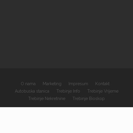
O nama
Marketing
Impresum
Kontakt
Autobuska stanica
Trebinje Info
Trebinje Vrijeme
Trebinje Nekretnine
Trebinje Bioskop
×
Copyrights © 2026 sva prava zadržana.