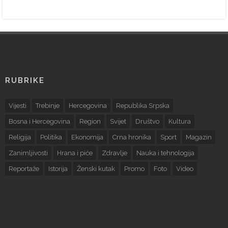
RUBRIKE
Vijesti
Trebinje
Hercegovina
Republika Srpska
Bosna i Hercegovina
Region
Svijet
Društvo
Kultura
Religija
Politika
Ekonomija
Crna hronika
Sport
Magazin
Zanimljivosti
Hrana i piće
Zdravlje
Nauka i tehnologija
Reportaže
Istorija
Ženski kutak
Promo
Foto
Video