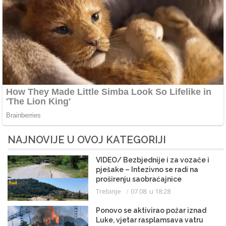
NAJNOVIJE U OVOJ KATEGORIJI
VIDEO/ Bezbjednije i za vozače i
pješake – Intezivno se radi na
proširenju saobraćajnice
Trebinje
07.08. u 18:28
Ponovo se aktivirao požar iznad
Luke, vjetar rasplamsava vatru