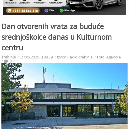
Dan otvorenih vrata za buduće
srednjoškolce danas u Kulturnom
centru
Trebinje
27.05.2026. u 08:59
Izvor: Radio Trebinje
Foto: Agencije
0