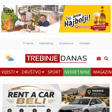
O nama
Marketing
Impresum
Kontakt
VIJESTI
DRUŠTVO
SPORT
NEKRETNINE
MAGAZI