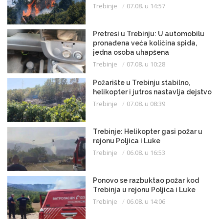
Trebinje
07.08. u 14:57
Pretresi u Trebinju: U automobilu
pronađena veća količina spida,
jedna osoba uhapšena
Trebinje
07.08. u 10:28
Požarište u Trebinju stabilno,
helikopter i jutros nastavlja dejstvo
Trebinje
07.08. u 08:39
Trebinje: Helikopter gasi požar u
rejonu Poljica i Luke
Trebinje
06.08. u 16:53
Ponovo se razbuktao požar kod
Trebinja u rejonu Poljica i Luke
Trebinje
06.08. u 14:06