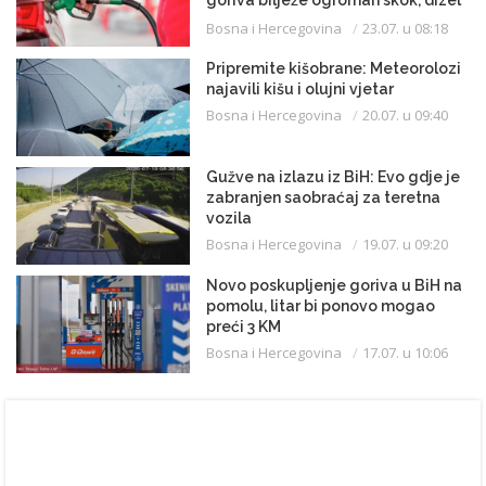
goriva bilježe ogroman skok, dizel
uveliko prešao 3,20 KM
Bosna i Hercegovina
23.07. u 08:18
Pripremite kišobrane: Meteorolozi
najavili kišu i olujni vjetar
Bosna i Hercegovina
20.07. u 09:40
Gužve na izlazu iz BiH: Evo gdje je
zabranjen saobraćaj za teretna
vozila
Bosna i Hercegovina
19.07. u 09:20
Novo poskupljenje goriva u BiH na
pomolu, litar bi ponovo mogao
preći 3 KM
Bosna i Hercegovina
17.07. u 10:06