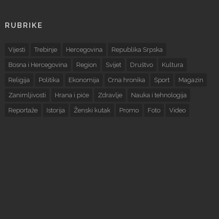
RUBRIKE
Vijesti
Trebinje
Hercegovina
Republika Srpska
Bosna i Hercegovina
Region
Svijet
Društvo
Kultura
Religija
Politika
Ekonomija
Crna hronika
Sport
Magazin
Zanimljivosti
Hrana i piće
Zdravlje
Nauka i tehnologija
Reportaže
Istorija
Ženski kutak
Promo
Foto
Video