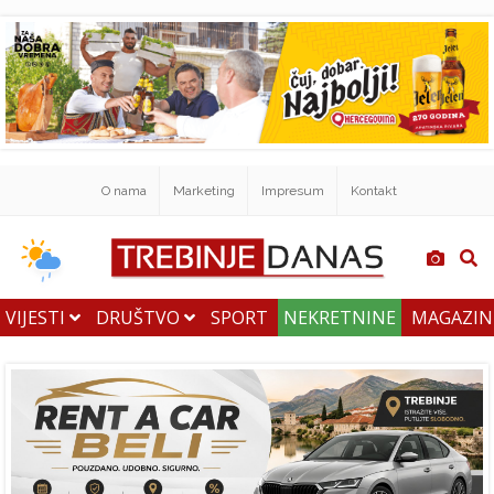
O nama
Marketing
Impresum
Kontakt
VIJESTI
DRUŠTVO
SPORT
NEKRETNINE
MAGAZI