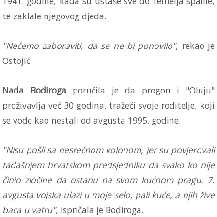
1941. godine, kada su ustaše sve do temelja spalile,
te zaklale njegovog djeda.
"Nećemo zaboraviti, da se ne bi ponovilo"
, rekao je
Ostojić.
Nada Bodiroga
poručila je da progon i "Oluju"
proživavlja već 30 godina, tražeći svoje roditelje, koji
se vode kao nestali od avgusta 1995. godine.
"Nisu pošli sa nesrećnom kolonom, jer su povjerovali
tadašnjem hrvatskom predsjedniku da svako ko nije
činio zločine da ostanu na svom kućnom pragu. 7.
avgusta vojska ulazi u moje selo, pali kuće, a njih žive
baca u vatru"
, ispričala je Bodiroga.