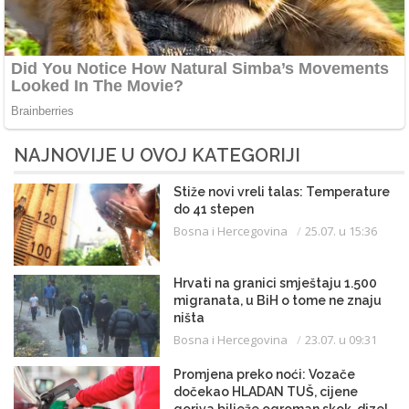
NAJNOVIJE U OVOJ KATEGORIJI
Stiže novi vreli talas: Temperature
do 41 stepen
Bosna i Hercegovina
25.07. u 15:36
Hrvati na granici smještaju 1.500
migranata, u BiH o tome ne znaju
ništa
Bosna i Hercegovina
23.07. u 09:31
Promjena preko noći: Vozače
dočekao HLADAN TUŠ, cijene