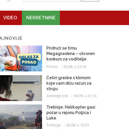
VIDEO
NEKRETNINE
AJNOVIJE
Pridruži se timu
Megagradena – otvoren
konkurs za voditelje
gradilišta
Promo
06.08. u 23:10
Četiri greške s klimom
koje vam dižu račun za
struju
Zanimljivosti
06.08. u 21:16
Trebinje: Helikopter gasi
požar u rejonu Poljica i
Luke
Trebinje
06.08. u 16:53