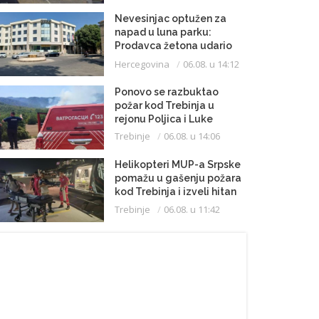
Nevesinjac optužen za
napad u luna parku:
Prodavca žetona udario
mikrofonom u glavu
Hercegovina
06.08. u 14:12
Ponovo se razbuktao
požar kod Trebinja u
rejonu Poljica i Luke
Trebinje
06.08. u 14:06
Helikopteri MUP-a Srpske
pomažu u gašenju požara
kod Trebinja i izveli hitan
medicinski let do
Trebinje
06.08. u 11:42
Beograda