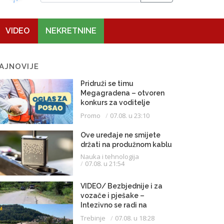
VIDEO
NEKRETNINE
AJNOVIJE
Pridruži se timu
Megagradena – otvoren
konkurs za voditelje
gradilišta
Promo
07.08. u 23:10
Ove uređaje ne smijete
držati na produžnom kablu
Nauka i tehnologija
07.08. u 21:54
VIDEO/ Bezbjednije i za
vozače i pješake –
Intezivno se radi na
proširenju saobraćajnice
Trebinje
07.08. u 18:28