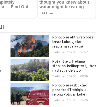
JI
Ponovo se aktivirao požar
iznad Luke, vjetar
rasplamsava vatru
Trebinje
07.08. u 14:57
Požarište u Trebinju
stabilno, helikopter i jutros
a
nastavlja dejstvo
Trebinje
07.08. u 08:39
Ponovo se razbuktao
požar kod Trebinja u
rejonu Poljica i Luke
Trebinje
06.08. u 14:06