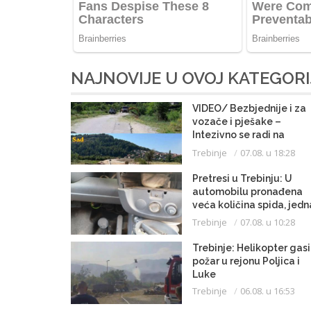
NAJNOVIJE U OVOJ KATEGORI
VIDEO/ Bezbjednije i za
vozače i pješake –
Intezivno se radi na
proširenju saobraćajnice
Trebinje
07.08. u 18:28
Pretresi u Trebinju: U
automobilu pronađena
veća količina spida, jedn
osoba uhapšena
Trebinje
07.08. u 10:28
Trebinje: Helikopter gasi
požar u rejonu Poljica i
Luke
Trebinje
06.08. u 16:53