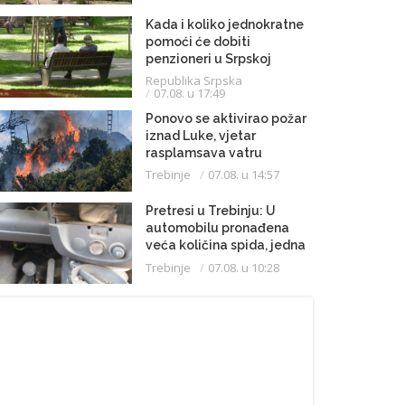
Kada i koliko jednokratne
pomoći će dobiti
penzioneri u Srpskoj
Republika Srpska
07.08. u 17:49
Ponovo se aktivirao požar
iznad Luke, vjetar
rasplamsava vatru
Trebinje
07.08. u 14:57
Pretresi u Trebinju: U
automobilu pronađena
veća količina spida, jedna
osoba uhapšena
Trebinje
07.08. u 10:28