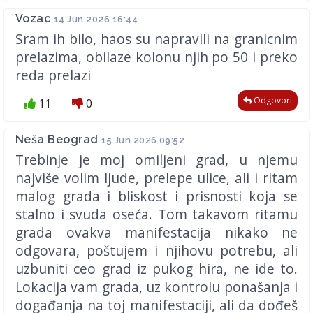
Vozac
14 Jun 2026 16:44
Sram ih bilo, haos su napravili na granicnim
prelazima, obilaze kolonu njih po 50 i preko
reda prelazi
Odgovori
11
0
Neša Beograd
15 Jun 2026 09:52
Trebinje je moj omiljeni grad, u njemu
najviše volim ljude, prelepe ulice, ali i ritam
malog grada i bliskost i prisnosti koja se
stalno i svuda oseća. Tom takavom ritamu
grada ovakva manifestacija nikako ne
odgovara, poštujem i njihovu potrebu, ali
uzbuniti ceo grad iz pukog hira, ne ide to.
Lokacija vam grada, uz kontrolu ponašanja i
događanja na toj manifestaciji, ali da dođeš