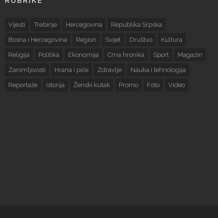
RUBRIKE
Vijesti
Trebinje
Hercegovina
Republika Srpska
Bosna i Hercegovina
Region
Svijet
Društvo
Kultura
Religija
Politika
Ekonomija
Crna hronika
Sport
Magazin
Zanimljivosti
Hrana i piće
Zdravlje
Nauka i tehnologija
Reportaže
Istorija
Ženski kutak
Promo
Foto
Video