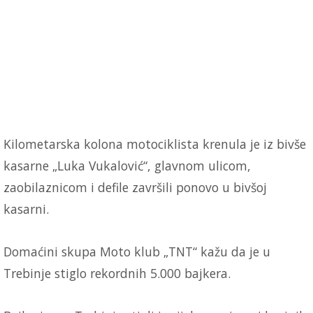
Kilometarska kolona motociklista krenula je iz bivše
kasarne „Luka Vukalović“, glavnom ulicom,
zaobilaznicom i defile završili ponovo u bivšoj
kasarni.
Domaćini skupa Moto klub „TNT“ kažu da je u
Trebinje stiglo rekordnih 5.000 bajkera.