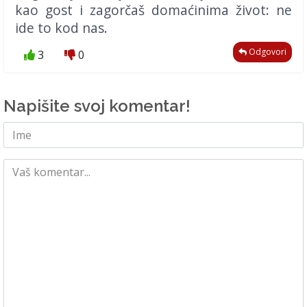
kao gost i zagorčaš domaćinima život: ne
ide to kod nas.
Odgovori
3
0
Napišite svoj komentar!