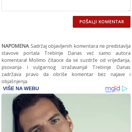
POŠALJI KOMENTAR
NAPOMENA
: Sadržaj objavljenih komentara ne predstavlja
stavove portala Trebinje Danas već samo autora
komentara! Molimo čitaoce da se suzdrže od vrijeđanja,
psovanja i vulgarnog izražavanja! Trebinje Danas
zadržava pravo da obriše komentar bez najave i
objašnjenja.