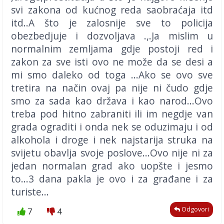
svi zakona od kućnog reda saobraćaja itd
itd..A što je zalosnije sve to policija
obezbedjuje i dozvoljava .,.Ja mislim u
normalnim zemljama gdje postoji red i
zakon za sve isti ovo ne može da se desi a
mi smo daleko od toga ...Ako se ovo sve
tretira na način ovaj pa nije ni čudo gdje
smo za sada kao država i kao narod...Ovo
treba pod hitno zabraniti ili im negdje van
grada ograditi i onda nek se oduzimaju i od
alkohola i droge i nek najstarija struka na
svijetu obavlja svoje poslove...Ovo nije ni za
jedan normalan grad ako uopšte i jesmo
to...3 dana pakla je ovo i za građane i za
turiste...
Odgovori
7
4