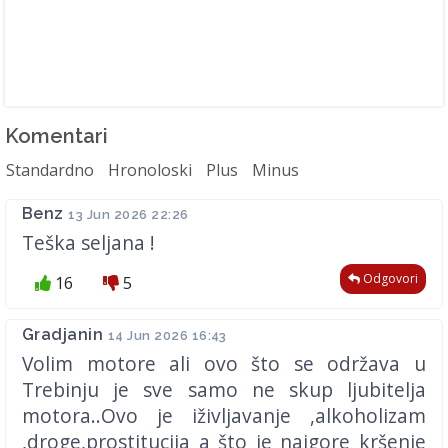
Komentari
Standardno
Hronoloski
Plus
Minus
Benz
13 Jun 2026 22:26
Teška seljana !
Odgovori
16
5
Gradjanin
14 Jun 2026 16:43
Volim motore ali ovo što se održava u
Trebinju je sve samo ne skup ljubitelja
motora..Ovo je iživljavanje ,alkoholizam
,droge,prostitucija a što je najgore kršenje