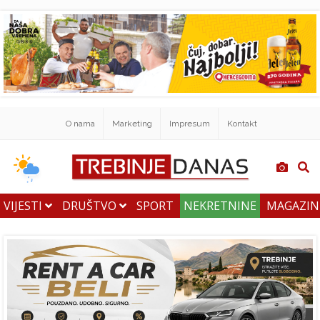
O nama
Marketing
Impresum
Kontakt
VIJESTI
DRUŠTVO
SPORT
NEKRETNINE
MAGAZI