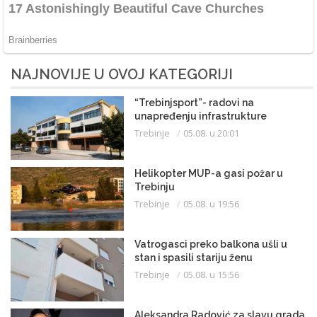
NAJNOVIJE U OVOJ KATEGORIJI
“Trebinjsport”- radovi na
unapređenju infrastrukture
Trebinje
05.08. u 20:01
Helikopter MUP-a gasi požar u
Trebinju
Trebinje
05.08. u 19:56
Vatrogasci preko balkona ušli u
stan i spasili stariju ženu
Trebinje
05.08. u 15:56
Aleksandra Radović za slavu grada