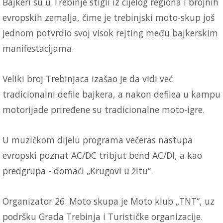
Bajkeri su u Trebinje stigli iz cijelog regiona i brojnih
evropskih zemalja, čime je trebinjski moto-skup još
jednom potvrdio svoj visok rejting među bajkerskim
manifestacijama.
Veliki broj Trebinjaca izašao je da vidi već
tradicionalni defile bajkera, a nakon defilea u kampu
motorijade priređene su tradicionalne moto-igre.
U muzičkom dijelu programa večeras nastupa
evropski poznat AC/DC tribjut bend AC/DI, a kao
predgrupa - domaći „Krugovi u žitu“.
Organizator 26. Moto skupa je Moto klub „TNT“, uz
podršku Grada Trebinja i Turističke organizacije.