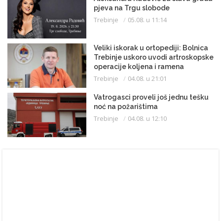
pjeva na Trgu slobode
Trebinje
05.08. u 11:14
Veliki iskorak u ortopediji: Bolnica
Trebinje uskoro uvodi artroskopske
operacije koljena i ramena
Trebinje
04.08. u 21:01
Vatrogasci proveli još jednu tešku
noć na požarištima
Trebinje
04.08. u 12:10