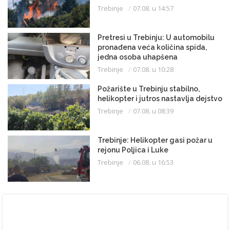
Trebinje
07.08. u 14:57
Pretresi u Trebinju: U automobilu
pronađena veća količina spida,
jedna osoba uhapšena
Trebinje
07.08. u 10:28
Požarište u Trebinju stabilno,
helikopter i jutros nastavlja dejstvo
Trebinje
07.08. u 08:39
Trebinje: Helikopter gasi požar u
rejonu Poljica i Luke
Trebinje
06.08. u 16:53