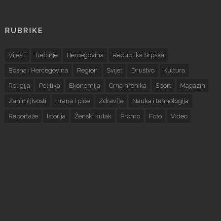
RUBRIKE
Vijesti
Trebinje
Hercegovina
Republika Srpska
Bosna i Hercegovina
Region
Svijet
Društvo
Kultura
Religija
Politika
Ekonomija
Crna hronika
Sport
Magazin
Zanimljivosti
Hrana i piće
Zdravlje
Nauka i tehnologija
Reportaže
Istorija
Ženski kutak
Promo
Foto
Video