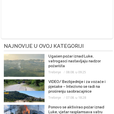
NAJNOVIJE U OVOJ KATEGORIJI
Ugašen požar iznad Luke,
vatrogasci nastavljaju nadzor
požarišta
Trebinje
08.08. u 09:25
VIDEO/ Bezbjednije i za vozače i
pješake – Intezivno se radi na
proširenju saobraćajnice
Trebinje
07.08. u 18:28
Ponovo se aktivirao požar iznad
Luke, vjetar rasplamsava vatru