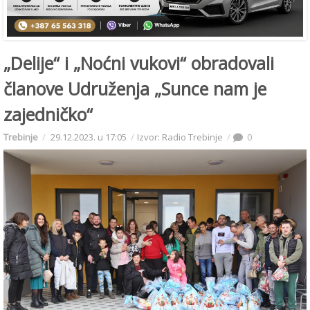
„Delije“ i „Noćni vukovi“ obradovali
članove Udruženja „Sunce nam je
zajedničko“
Trebinje
29.12.2023. u 17:05
Izvor: Radio Trebinje
0