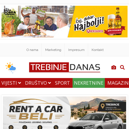
O nama
Marketing
Impresum
Kontakt
VIJESTI
DRUŠTVO
SPORT
NEKRETNINE
MAGAZI