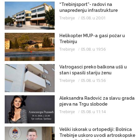
“Trebinjsport”- radovi na
unapređenju infrastrukture
Trebinje
05.08. u 20:01
Helikopter MUP-a gasi požar u
Trebinju
Trebinje
05.08. u 19:56
Vatrogasci preko balkona ušli u
stan i spasili stariju ženu
Trebinje
05.08. u 15:56
Aleksandra Radović za slavu grada
pjeva na Trgu slobode
Trebinje
05.08. u 11:14
Veliki iskorak u ortopediji: Bolnica
Trebinje uskoro uvodi artroskopske