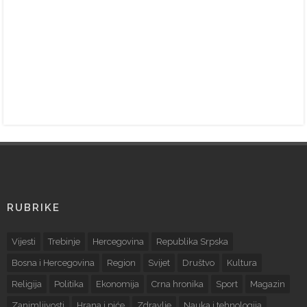
RUBRIKE
Vijesti
Trebinje
Hercegovina
Republika Srpska
Bosna i Hercegovina
Region
Svijet
Društvo
Kultura
Religija
Politika
Ekonomija
Crna hronika
Sport
Magazin
Zanimljivosti
Hrana i piće
Zdravlje
Nauka i tehnologija