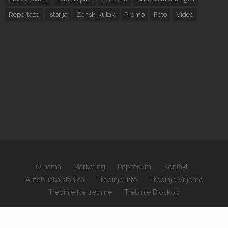
Reportaže
Istorija
Ženski kutak
Promo
Foto
Video
O nama
Marketing
Impresum
Kontakt
Autobuska stanica
Trebinje Info
Trebinje Vrijeme
Trebinje Nekretnine
Trebinje Bioskop
×
Copyrights © 2026 sva prava zadržana.