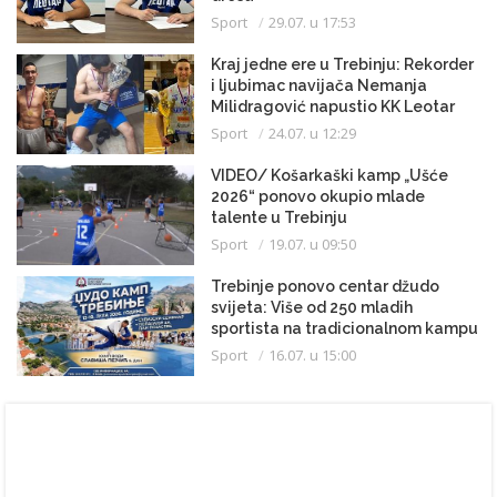
Sport
29.07. u 17:53
Kraj jedne ere u Trebinju: Rekorder
i ljubimac navijača Nemanja
Milidragović napustio KK Leotar
Sport
24.07. u 12:29
VIDEO/ Košarkaški kamp „Ušće
2026“ ponovo okupio mlade
talente u Trebinju
Sport
19.07. u 09:50
Trebinje ponovo centar džudo
svijeta: Više od 250 mladih
sportista na tradicionalnom kampu
Sport
16.07. u 15:00