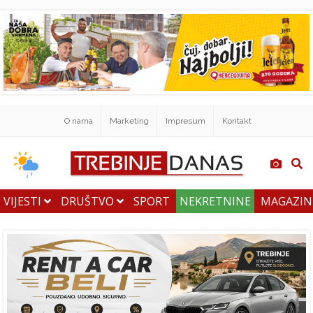
O nama
Marketing
Impresum
Kontakt
VIJESTI
DRUŠTVO
SPORT
NEKRETNINE
MAGAZI