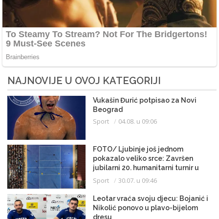
NAJNOVIJE U OVOJ KATEGORIJI
Vukašin Đurić potpisao za Novi
Beograd
Sport
04.08. u 09:06
FOTO/ Ljubinje još jednom
pokazalo veliko srce: Završen
jubilarni 20. humanitarni turnir u
malom fudbalu
Sport
30.07. u 09:46
Leotar vraća svoju djecu: Bojanić i
Nikolić ponovo u plavo-bijelom
dresu