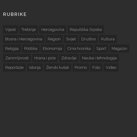
RUBRIKE
Vijesti
Trebinje
Hercegovina
Republika Srpska
Bosna i Hercegovina
Region
Svijet
Društvo
Kultura
Religija
Politika
Ekonomija
Crna hronika
Sport
Magazin
Zanimljivosti
Hrana i piće
Zdravlje
Nauka i tehnologija
Reportaže
Istorija
Ženski kutak
Promo
Foto
Video