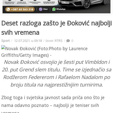
Deset razloga zašto je Đoković najbolji
svih vremena
Sport
12.07.2021. u 09:18
Izvor: RTRS
0
Novak Đoković osvojio je šesti put Vimbldon i
20. put Grend slem titulu. Time se izjednačio sa
Rodžerom Federerom i Rafaelom Nadalom po
broju titula na najprestižnijim turnirima.
Zbog toga i svjetska javnost sada priča ono što je
nama odavno poznato – najbolji je teniser svih
vremena.