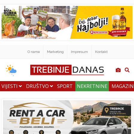
O nama
Marketing
Impresum
Kontakt
VIJESTI
DRUŠTVO
SPORT
NEKRETNINE
MAGAZI