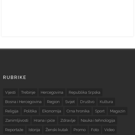
RUBRIKE
Vijesti
Trebinje
Hercegovina
Republika Srpska
Bosna i Hercegovina
Region
Svijet
Društvo
Kultura
Religija
Politika
Ekonomija
Crna hronika
Sport
Magazin
Zanimljivosti
Hrana i piće
Zdravlje
Nauka i tehnologija
Reportaže
Istorija
Ženski kutak
Promo
Foto
Video