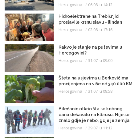
Hercegovina
06.08. u 14:12
Hidroelektrane na Trebišnjici
proslavile krsnu slavu - Ilindan
Hercegovina
02.08. u 17:16
Kakvo je stanje na putevima u
Hercegovini?
Hercegovina
31.07. u 09:00
Šteta na usjevima u Berkovićima
procijenjena na više od 340.000 KM
Hercegovina
31.07. u 08:58
Bilećanin otkrio šta se kobnog
dana dešavalo na Elbrusu: Nije se
znalo gdje je nebo, gdje je zemlja
Hercegovina
29.07. u 11:12