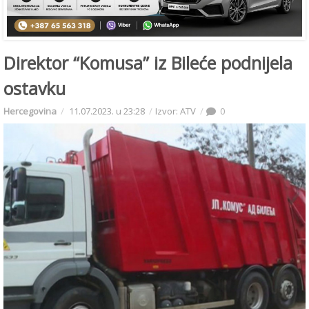
Direktor “Komusa” iz Bileće podnijela
ostavku
Hercegovina
11.07.2023. u 23:28
Izvor: ATV
0