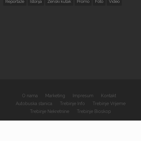
Reportaže
Istorija
Ženski kutak
Promo
Foto
Video
O nama
Marketing
Impresum
Kontakt
Autobuska stanica
Trebinje Info
Trebinje Vrijeme
Trebinje Nekretnine
Trebinje Bioskop
×
Copyrights © 2026 sva prava zadržana.