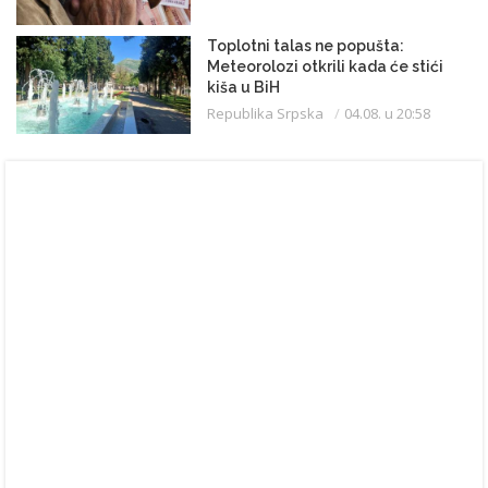
Toplotni talas ne popušta:
Meteorolozi otkrili kada će stići
kiša u BiH
Republika Srpska
04.08. u 20:58