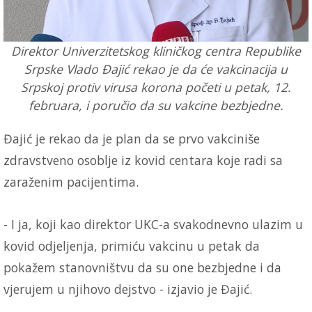
Direktor Univerzitetskog kliničkog centra Republike
Srpske Vlado Đajić rekao je da će vakcinacija u
Srpskoj protiv virusa korona početi u petak, 12.
februara, i poručio da su vakcine bezbjedne.
Đajić je rekao da je plan da se prvo vakciniše
zdravstveno osoblje iz kovid centara koje radi sa
zaraženim pacijentima.
- I ja, koji kao direktor UKC-a svakodnevno ulazim u
kovid odjeljenja, primiću vakcinu u petak da
pokažem stanovništvu da su one bezbjedne i da
vjerujem u njihovo dejstvo - izjavio je Đajić.