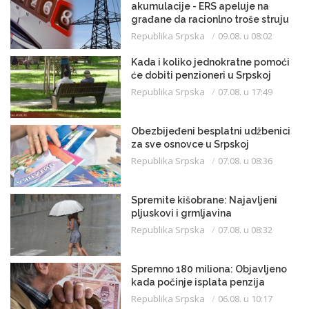
akumulacije - ERS apeluje na
građane da racionlno troše struju
Republika Srpska
09.08. u 08:02
Kada i koliko jednokratne pomoći
će dobiti penzioneri u Srpskoj
Republika Srpska
07.08. u 17:49
Obezbijeđeni besplatni udžbenici
za sve osnovce u Srpskoj
Republika Srpska
07.08. u 08:36
Spremite kišobrane: Najavljeni
pljuskovi i grmljavina
Republika Srpska
07.08. u 08:32
Spremno 180 miliona: Objavljeno
kada počinje isplata penzija
Republika Srpska
06.08. u 10:17