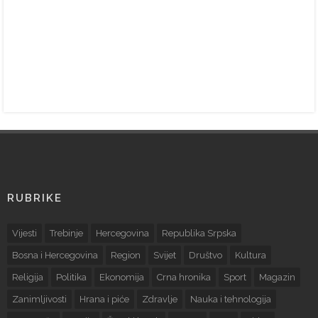
RUBRIKE
Vijesti
Trebinje
Hercegovina
Republika Srpska
Bosna i Hercegovina
Region
Svijet
Društvo
Kultura
Religija
Politika
Ekonomija
Crna hronika
Sport
Magazin
Zanimljivosti
Hrana i piće
Zdravlje
Nauka i tehnologija