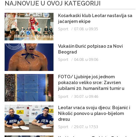
NAJNOVIJE U OVOJ KATEGORIJI
Košarkaški klub Leotar nastavlja sa
jačanjem ekipe
Sport
07.08. u 09:35
Vukašin Đurić potpisao za Novi
Beograd
Sport
04.08. u 09:06
FOTO/ Ljubinje još jednom
pokazalo veliko srce: Završen
jubilarni 20. humanitarni turnir u
malom fudbalu
Sport
30.07. u 09:46
Leotar vraća svoju djecu: Bojanić i
Nikolić ponovo u plavo-bijelom
dresu
Sport
29.07. u 17:53