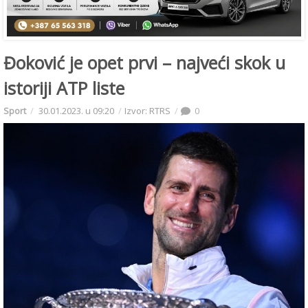
Đoković je opet prvi – najveći skok u
istoriji ATP liste
Sport
30.01.2023. u 09:20
Izvor: RTRS
0