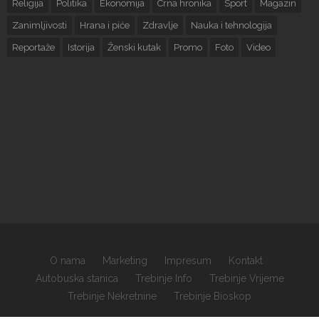
Religija
Politika
Ekonomija
Crna hronika
Sport
Magazin
Zanimljivosti
Hrana i piće
Zdravlje
Nauka i tehnologija
Reportaže
Istorija
Ženski kutak
Promo
Foto
Video
O nama
Marketing
Impresum
Kontakt
Autobuska stanica
Trebinje Info
Trebinje Vrijeme
Trebinje Nekretnine
Trebinje Bioskop