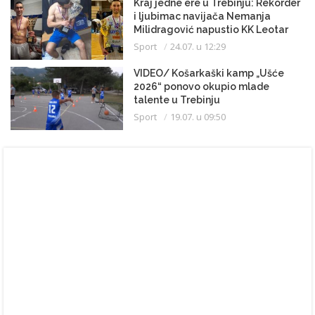
Kraj jedne ere u Trebinju: Rekorder
i ljubimac navijača Nemanja
Milidragović napustio KK Leotar
Sport
24.07. u 12:29
VIDEO/ Košarkaški kamp „Ušće
2026“ ponovo okupio mlade
talente u Trebinju
Sport
19.07. u 09:50