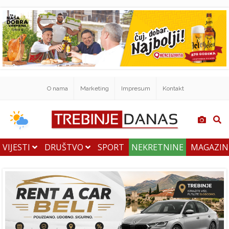
O nama
Marketing
Impresum
Kontakt
VIJESTI
DRUŠTVO
SPORT
NEKRETNINE
MAGAZI