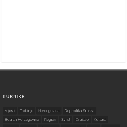
RUBRIKE
Vijesti
Trebinje
Hercegovina
Republika Srpska
Bosna i Hercegovina
Region
Svijet
Društvo
Kultura