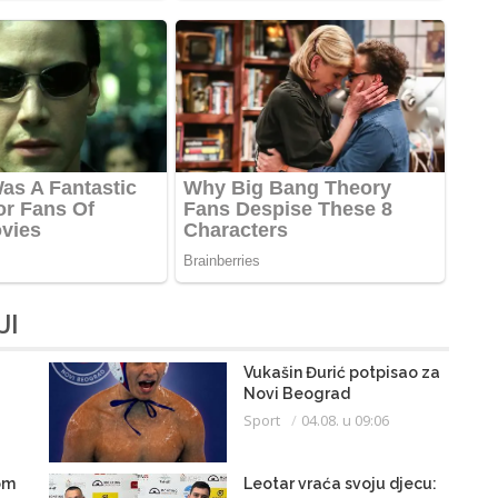
JI
Vukašin Đurić potpisao za
Novi Beograd
Sport
04.08. u 09:06
om
Leotar vraća svoju djecu: