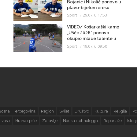
Bojanić i Nikolić ponovo u
plavo-bijelom dresu
Sport
29.07. u 17:53
VIDEO/ Košarkaški kamp
„Ušće 2026“ ponovo
okupio mlade talente u
Trebinju
Sport
19.07. u 09:50
Bosna i Hercegovina
Region
Svijet
Društvo
Kultura
Religija
Po
ivosti
Hrana i piće
Zdravlje
Nauka i tehnologija
Reportaže
Istori