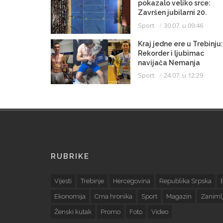
pokazalo veliko srce:
Završen jubilarni 20.
humanitarni turnir u
Sport
30.07. u 09:46
malom fudbalu
Kraj jedne ere u Trebinju:
Rekorder i ljubimac
navijača Nemanja
Milidragović napustio KK
Sport
24.07. u 12:29
Leotar
RUBRIKE
Vijesti
Trebinje
Hercegovina
Republika Srpska
Ekonomija
Crna hronika
Sport
Magazin
Zanimlj
Ženski kutak
Promo
Foto
Video