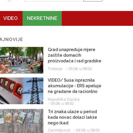
VIDEO
NEKRETNINE
AJNOVIJE
Grad unapređuje mjere
zaštite domaćih
proizvođača i rad gradske
pijace
Trebinje
09.08. u 08:04
VIDEO/ Suša ispraznila
akumulacije - ERS apeluje
na građane da racionlno
troše struju
Republika Srpska
09.08. u 08:02
Tri znaka ulaze u period
kada novac dolazi lakše
nego ikad
Zanimljivosti
09.08. u 08:00