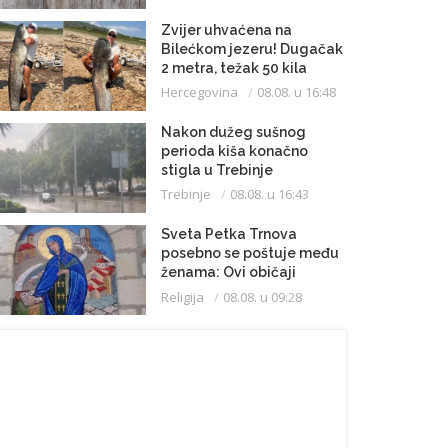
Zvijer uhvaćena na
Bilećkom jezeru! Dugačak
2 metra, težak 50 kila
Hercegovina
08.08. u 16:48
Nakon dužeg sušnog
perioda kiša konačno
stigla u Trebinje
Trebinje
08.08. u 16:43
Sveta Petka Trnova
posebno se poštuje među
ženama: Ovi običaji
vijekovima se čuvaju
Religija
08.08. u 09:28