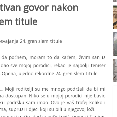
tivan govor nakon
em titule
e da počnem, moram to da kažem, živim san iz
 dao sve mojoj porodici, rekao je najbolji teniser
S Opena, ujedno rekordne 24. gren slem titule.
vi... Moji roditelji su me mnogo podržali da bi mi
ma dostupan. Niko se u mojoj porodici nije bavio
ku podršku sam imao. Ovo je vaš trofej koliko i
a, supruzi i djeci koji su bili u njegovoj loži.
aki mogući način, dodao je Đoković, prenosi Tanjug.