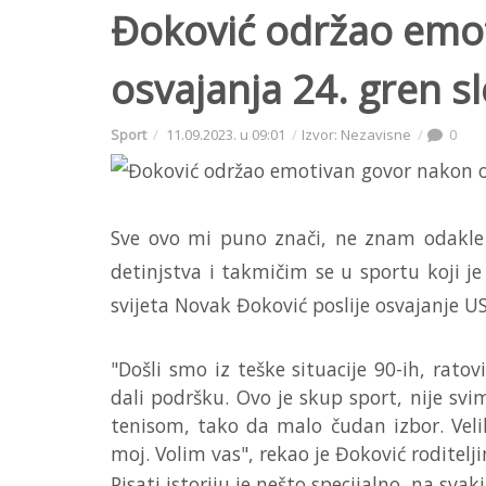
Đoković održao emo
osvajanja 24. gren sl
Sport
11.09.2023. u 09:01
Izvor: Nezavisne
0
Sve ovo mi puno znači, ne znam odakl
detinjstva i takmičim se u sportu koji je
svijeta Novak Đoković poslije osvajanje U
"Došli smo iz teške situacije 90-ih, rato
dali podršku. Ovo je skup sport, nije svi
tenisom, tako da malo čudan izbor. Veli
moj. Volim vas", rekao je Đoković roditeljim
Pisati istoriju je nešto specijalno, na sv