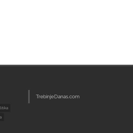
TrebinjeDanas.com
litika
ja