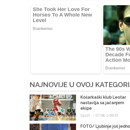
NAJNOVIJE U OVOJ KATEGORI
Košarkaški klub Leotar
nastavlja sa jačanjem
ekipe
Sport
07.08. u 09:35
FOTO/ Ljubinje još jedn