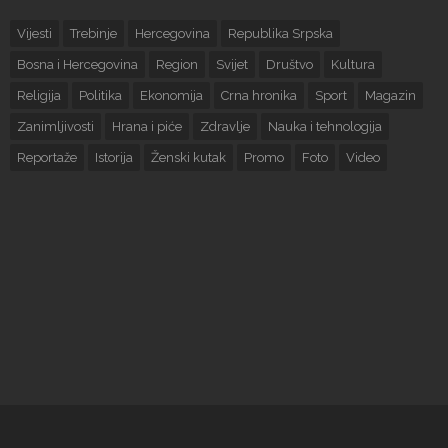
Vijesti
Trebinje
Hercegovina
Republika Srpska
Bosna i Hercegovina
Region
Svijet
Društvo
Kultura
Religija
Politika
Ekonomija
Crna hronika
Sport
Magazin
Zanimljivosti
Hrana i piće
Zdravlje
Nauka i tehnologija
Reportaže
Istorija
Ženski kutak
Promo
Foto
Video