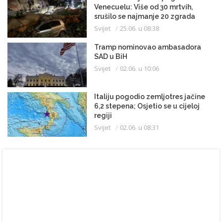
Venecuelu: Više od 30 mrtvih,
srušilo se najmanje 20 zgrada
Svijet
25.06. u 08:38
Tramp nominovao ambasadora
SAD u BiH
Svijet
02.06. u 10:06
Italiju pogodio zemljotres jačine
6,2 stepena; Osjetio se u cijeloj
regiji
Svijet
02.06. u 08:31