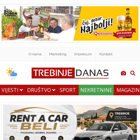
O nama
Marketing
Impresum
Kontakt
VIJESTI
DRUŠTVO
SPORT
NEKRETNINE
MAGAZI