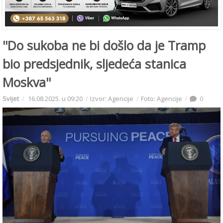
''Do sukoba ne bi došlo da je Tramp
bio predsjednik, sljedeća stanica
Moskva''
Svijet
16.08.2025. u 09:20
Izvor: Agencije
Foto: Agencije
0