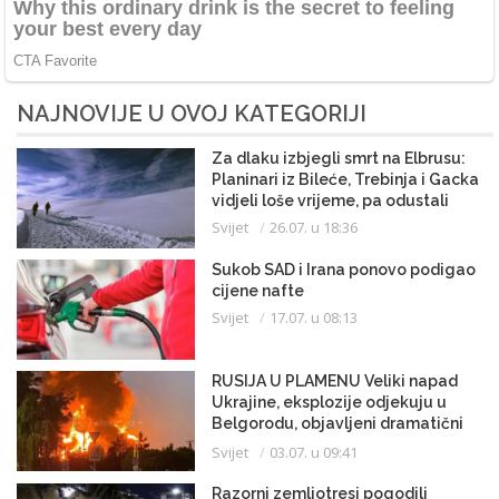
NAJNOVIJE U OVOJ KATEGORIJI
Za dlaku izbjegli smrt na Elbrusu:
Planinari iz Bileće, Trebinja i Gacka
vidjeli loše vrijeme, pa odustali
Svijet
26.07. u 18:36
Sukob SAD i Irana ponovo podigao
cijene nafte
Svijet
17.07. u 08:13
RUSIJA U PLAMENU Veliki napad
Ukrajine, eksplozije odjekuju u
Belgorodu, objavljeni dramatični
snimci
Svijet
03.07. u 09:41
Razorni zemljotresi pogodili