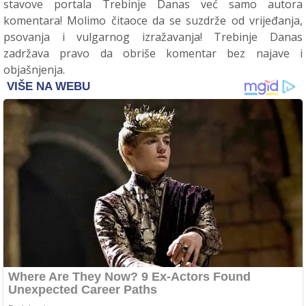
stavove portala Trebinje Danas već samo autora
komentara! Molimo čitaoce da se suzdrže od vrijeđanja,
psovanja i vulgarnog izražavanja! Trebinje Danas
zadržava pravo da obriše komentar bez najave i
objašnjenja.