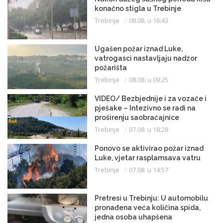
konačno stigla u Trebinje
Trebinje
08.08. u 16:43
Ugašen požar iznad Luke,
vatrogasci nastavljaju nadzor
požarišta
Trebinje
08.08. u 09:25
VIDEO/ Bezbjednije i za vozače i
pješake – Intezivno se radi na
proširenju saobraćajnice
Trebinje
07.08. u 18:28
Ponovo se aktivirao požar iznad
Luke, vjetar rasplamsava vatru
Trebinje
07.08. u 14:57
Pretresi u Trebinju: U automobilu
pronađena veća količina spida,
jedna osoba uhapšena