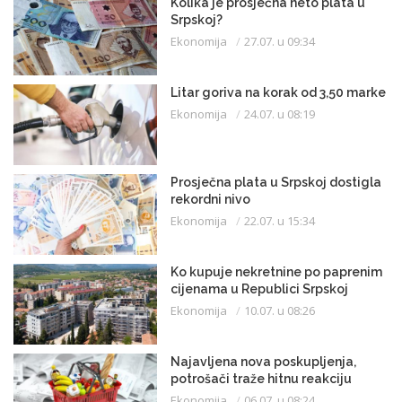
Kolika je prosječna neto plata u
Srpskoj?
Ekonomija
27.07. u 09:34
Litar goriva na korak od 3,50 marke
Ekonomija
24.07. u 08:19
Prosječna plata u Srpskoj dostigla
rekordni nivo
Ekonomija
22.07. u 15:34
Ko kupuje nekretnine po paprenim
cijenama u Republici Srpskoj
Ekonomija
10.07. u 08:26
Najavljena nova poskupljenja,
potrošači traže hitnu reakciju
Ekonomija
06.07. u 08:24