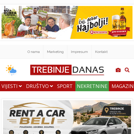
O nama
Marketing
Impresum
Kontakt
VIJESTI
DRUŠTVO
SPORT
NEKRETNINE
MAGAZI