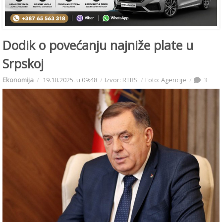
Dodik o povećanju najniže plate u
Srpskoj
Ekonomija
19.10.2025. u 09:48
Izvor: RTRS
Foto: Agencije
3