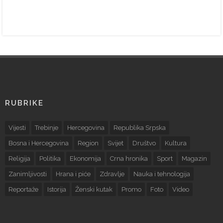
RUBRIKE
Vijesti
Trebinje
Hercegovina
Republika Srpska
Bosna i Hercegovina
Region
Svijet
Društvo
Kultura
Religija
Politika
Ekonomija
Crna hronika
Sport
Magazin
Zanimljivosti
Hrana i piće
Zdravlje
Nauka i tehnologija
Reportaže
Istorija
Ženski kutak
Promo
Foto
Video