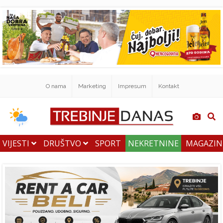
O nama
Marketing
Impresum
Kontakt
VIJESTI
DRUŠTVO
SPORT
NEKRETNINE
MAGAZI