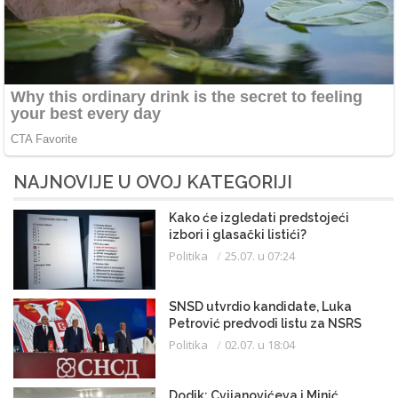
NAJNOVIJE U OVOJ KATEGORIJI
Kako će izgledati predstojeći
izbori i glasački listići?
Politika
25.07. u 07:24
SNSD utvrdio kandidate, Luka
Petrović predvodi listu za NSRS
Politika
02.07. u 18:04
Dodik: Cvijanovićeva i Minić