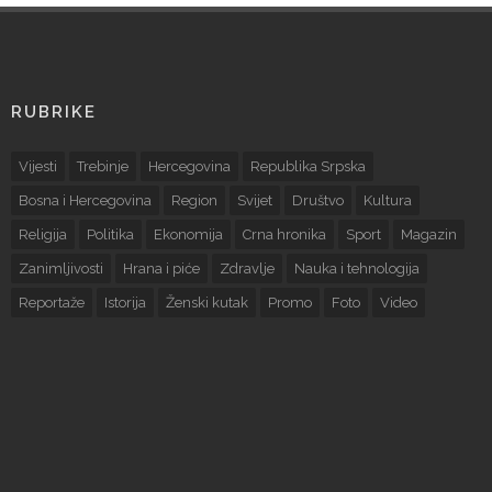
RUBRIKE
Vijesti
Trebinje
Hercegovina
Republika Srpska
Bosna i Hercegovina
Region
Svijet
Društvo
Kultura
Religija
Politika
Ekonomija
Crna hronika
Sport
Magazin
Zanimljivosti
Hrana i piće
Zdravlje
Nauka i tehnologija
Reportaže
Istorija
Ženski kutak
Promo
Foto
Video