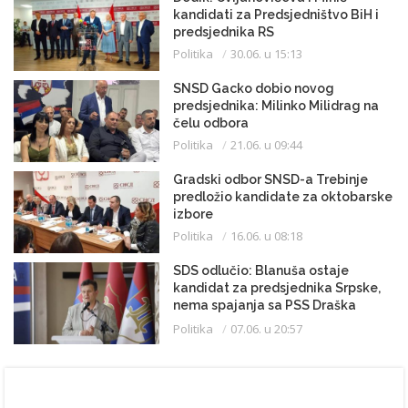
kandidati za Predsjedništvo BiH i
predsjednika RS
Politika
30.06. u 15:13
SNSD Gacko dobio novog
predsjednika: Milinko Milidrag na
čelu odbora
Politika
21.06. u 09:44
Gradski odbor SNSD-a Trebinje
predložio kandidate za oktobarske
izbore
Politika
16.06. u 08:18
SDS odlučio: Blanuša ostaje
kandidat za predsjednika Srpske,
nema spajanja sa PSS Draška
Stanivukovića
Politika
07.06. u 20:57