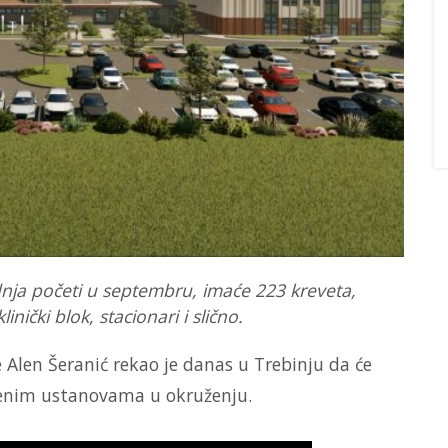
adnja početi u septembru, imaće 223 kreveta,
linički blok, stacionari i slično.
ke Alen Šeranić rekao je danas u Trebinju da će
venim ustanovama u okruženju.