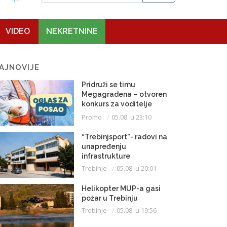
VIDEO
NEKRETNINE
AJNOVIJE
Pridruži se timu
Megagradena – otvoren
konkurs za voditelje
gradilišta
Promo
05.08. u 23:10
“Trebinjsport”- radovi na
unapređenju
infrastrukture
Trebinje
05.08. u 20:01
Helikopter MUP-a gasi
požar u Trebinju
Trebinje
05.08. u 19:56