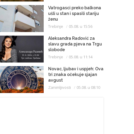
Vatrogasci preko balkona
ušli u stan i spasili stariju
ženu
Trebinje
05.08. u 15:56
Aleksandra Radović za
slavu grada pjeva na Trgu
slobode
Trebinje
05.08. u 11:14
Novac, ljubav i uspjeh: Ova
tri znaka očekuje sjajan
avgust
Zanimljivosti
05.08. u 08:10