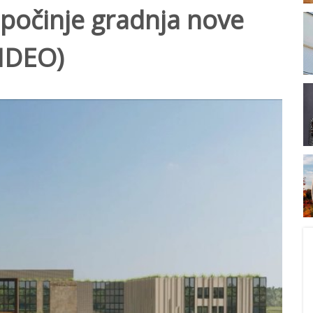
počinje gradnja nove
VIDEO)