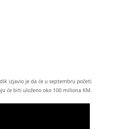
dik izjavio je da će u septembru početi
oju će biti uloženo oko 100 miliona KM.