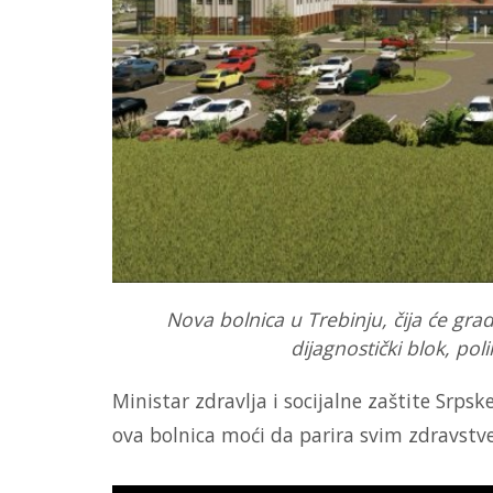
Nova bolnica u Trebinju, čija će gr
dijagnostički blok, polik
Ministar zdravlja i socijalne zaštite Srps
ova bolnica moći da parira svim zdravst