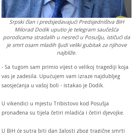
Srpski član i predsjedavajući Predsjedništva BiH
Milorad Dodik uputio je telegram saučešća
porodicama stradalih u nesreći u Posušju, ističući da
je smrt osam mladih ljudi veliki gubitak za njihove
najbliže.
- Sa tugom sam primio vijest o velikoj tragediji koja
vas je zadesila. Upućujem vam izraze najdubljeg
saosjećanja u vašoj boli - istakao je Dodik.
U vikendici u mjestu Tribistovo kod Posušja
pronađena su tijela četiri mladića i četiri djevojke.
U BiH će sutra biti dan žalosti zbog tragične smrti