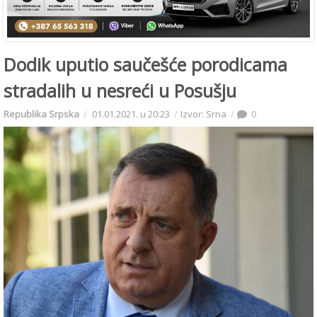
Dodik uputio saučešće porodicama
stradalih u nesreći u Posušju
Republika Srpska
01.01.2021. u 20:23
Izvor: Srna
0