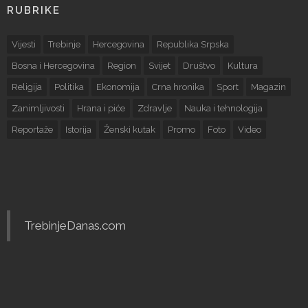
RUBRIKE
Vijesti
Trebinje
Hercegovina
Republika Srpska
Bosna i Hercegovina
Region
Svijet
Društvo
Kultura
Religija
Politika
Ekonomija
Crna hronika
Sport
Magazin
Zanimljivosti
Hrana i piće
Zdravlje
Nauka i tehnologija
Reportaže
Istorija
Ženski kutak
Promo
Foto
Video
TrebinjeDanas.com