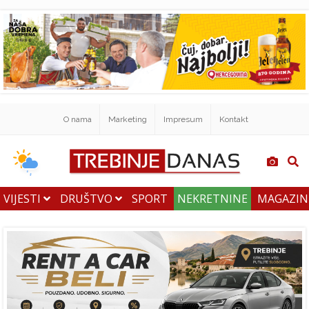
O nama
Marketing
Impresum
Kontakt
VIJESTI
DRUŠTVO
SPORT
NEKRETNINE
MAGAZI