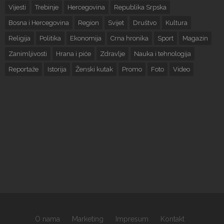
Vijesti
Trebinje
Hercegovina
Republika Srpska
Bosna i Hercegovina
Region
Svijet
Društvo
Kultura
Religija
Politika
Ekonomija
Crna hronika
Sport
Magazin
Zanimljivosti
Hrana i piće
Zdravlje
Nauka i tehnologija
Reportaže
Istorija
Ženski kutak
Promo
Foto
Video
O nama
Marketing
Impresum
Kontakt