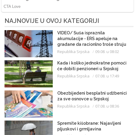
NAJNOVIJE U OVOJ KATEGORIJI
VIDEO/ Suša ispraznila
akumulacije - ERS apeluje na
građane da racionlno troše struju
Republika Srpska
09.08. u 08:02
Kada i koliko jednokratne pomoći
će dobiti penzioneri u Srpskoj
Republika Srpska
07.08. u 17:49
Obezbijeđeni besplatni udžbenici
za sve osnovce u Srpskoj
Republika Srpska
07.08. u 08:36
Spremite kišobrane: Najavljeni
pljuskovi i grmljavina