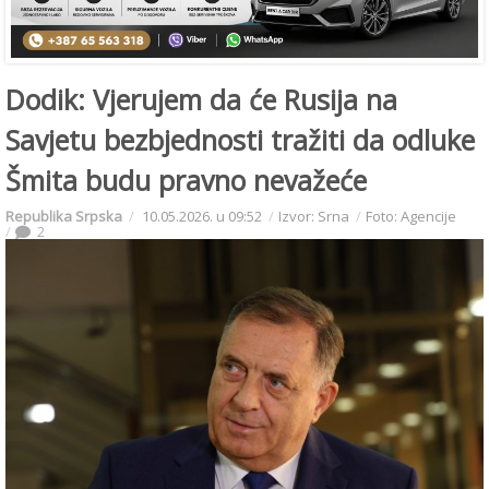
Dodik: Vjerujem da će Rusija na
Savjetu bezbjednosti tražiti da odluke
Šmita budu pravno nevažeće
Republika Srpska
10.05.2026. u 09:52
Izvor: Srna
Foto: Agencije
2