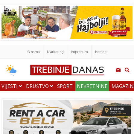
O nama
Marketing
Impresum
Kontakt
VIJESTI
DRUŠTVO
SPORT
NEKRETNINE
MAGAZI