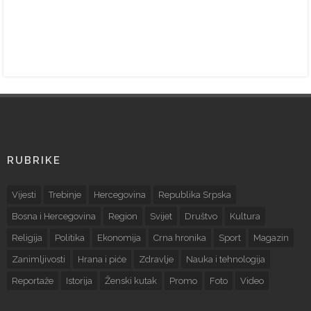
RUBRIKE
Vijesti
Trebinje
Hercegovina
Republika Srpska
Bosna i Hercegovina
Region
Svijet
Društvo
Kultura
Religija
Politika
Ekonomija
Crna hronika
Sport
Magazin
Zanimljivosti
Hrana i piće
Zdravlje
Nauka i tehnologija
Reportaže
Istorija
Ženski kutak
Promo
Foto
Video