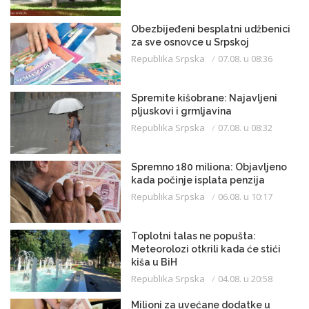
Obezbijeđeni besplatni udžbenici
za sve osnovce u Srpskoj
Republika Srpska
07.08. u 08:36
Spremite kišobrane: Najavljeni
pljuskovi i grmljavina
Republika Srpska
07.08. u 08:32
Spremno 180 miliona: Objavljeno
kada počinje isplata penzija
Republika Srpska
06.08. u 10:17
Toplotni talas ne popušta:
Meteorolozi otkrili kada će stići
kiša u BiH
Republika Srpska
04.08. u 20:58
Milioni za uvećane dodatke u