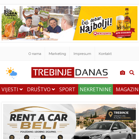
O nama
Marketing
Impresum
Kontakt
VIJESTI
DRUŠTVO
SPORT
NEKRETNINE
MAGAZI