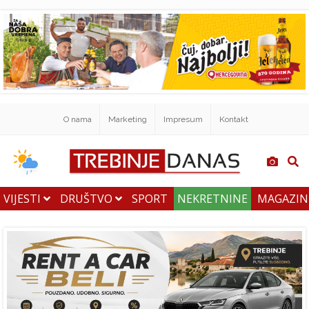
O nama
Marketing
Impresum
Kontakt
VIJESTI
DRUŠTVO
SPORT
NEKRETNINE
MAGAZI