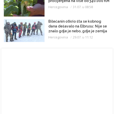
procijenjena na više od 340.000 KM
Hercegovina
31.07. u 08:58
Bilećanin otkrio šta se kobnog
dana dešavalo na Elbrusu: Nije se
znalo gdje je nebo, gdje je zemlja
Hercegovina
29.07. u 11:12