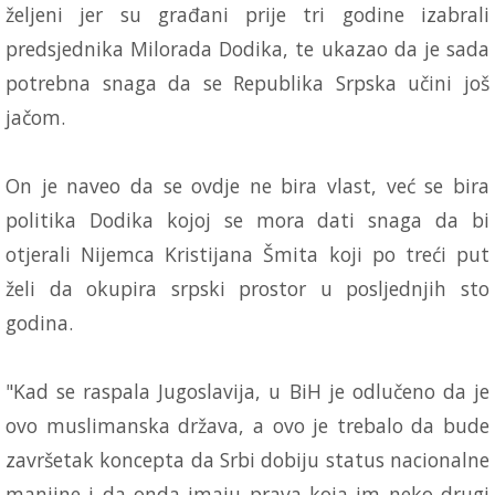
željeni jer su građani prije tri godine izabrali
predsjednika Milorada Dodika, te ukazao da je sada
potrebna snaga da se Republika Srpska učini još
jačom.
On je naveo da se ovdje ne bira vlast, već se bira
politika Dodika kojoj se mora dati snaga da bi
otjerali Nijemca Kristijana Šmita koji po treći put
želi da okupira srpski prostor u posljednjih sto
godina.
"Kad se raspala Jugoslavija, u BiH je odlučeno da je
ovo muslimanska država, a ovo je trebalo da bude
završetak koncepta da Srbi dobiju status nacionalne
manjine i da onda imaju prava koja im neko drugi