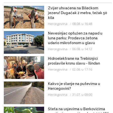
Zvijer uhvaćena na Bilećkom
jezeru! Dugačak 2 metra, težak 50
kila
Hercegovina
08.08. u 16:48
Nevesinjac optužen za napad u
luna parku: Prodavca žetona
udario mikrofonom u glavu
Hercegovina
06.08. u 14:12
Hidroelektrane na Trebišnjici
proslavile krsnu slavu - Ilindan
Hercegovina
02.08. u 17:16
Kakvo je stanje na putevima u
Hercegovini?
Hercegovina
31.07. u 09:00
Šteta na usjevima u Berkovićima