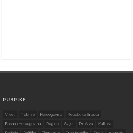
RUBRIKE
Vijesti
Trebinje
Hercegovina
Republika Srpska
Bosna i Hercegovina
Region
Svijet
Društvo
Kultura
Religija
Politika
Ekonomija
Crna hronika
Sport
Magazin