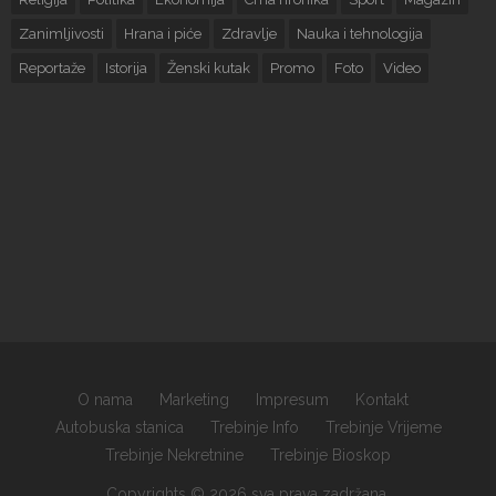
Zanimljivosti
Hrana i piće
Zdravlje
Nauka i tehnologija
Reportaže
Istorija
Ženski kutak
Promo
Foto
Video
O nama
Marketing
Impresum
Kontakt
Autobuska stanica
Trebinje Info
Trebinje Vrijeme
Trebinje Nekretnine
Trebinje Bioskop
Copyrights © 2026 sva prava zadržana.