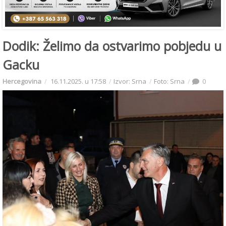
Dodik: Želimo da ostvarimo pobjedu u
Gacku
Hercegovina
16.11.2025. u 17:58
Izvor: Srna
Foto: Srna
0