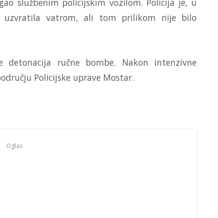
o službenim policijskim vozilom. Policija je, u
, uzvratila vatrom, ali tom prilikom nije bilo
je detonacija ručne bombe. Nakon intenzivne
području Policijske uprave Mostar.
Oglas