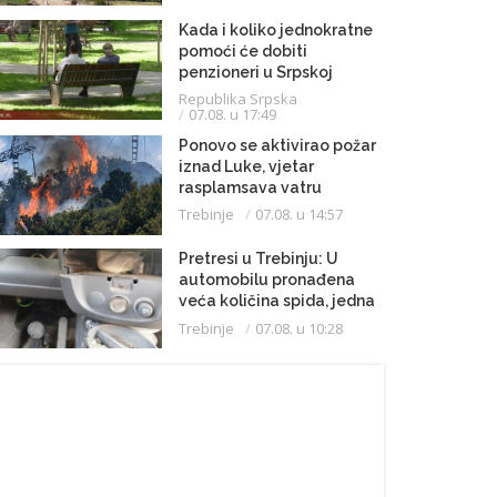
Kada i koliko jednokratne
pomoći će dobiti
penzioneri u Srpskoj
Republika Srpska
07.08. u 17:49
Ponovo se aktivirao požar
iznad Luke, vjetar
rasplamsava vatru
Trebinje
07.08. u 14:57
Pretresi u Trebinju: U
automobilu pronađena
veća količina spida, jedna
osoba uhapšena
Trebinje
07.08. u 10:28