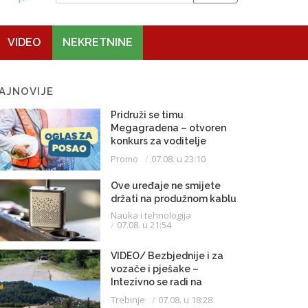
VIDEO
NEKRETNINE
AJNOVIJE
Pridruži se timu
Megagradena – otvoren
konkurs za voditelje
gradilišta
Promo
07.08. u 23:10
Ove uređaje ne smijete
držati na produžnom kablu
Nauka i tehnologija
07.08. u 21:54
VIDEO/ Bezbjednije i za
vozače i pješake –
Intezivno se radi na
proširenju saobraćajnice
Trebinje
07.08. u 18:28