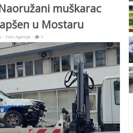
 Naoružani muškarac
uhapšen u Mostaru
s
Foto: Agencije
0