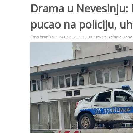
Drama u Nevesinju:
pucao na policiju, 
Crna hronika
24.02.2025. u 13:00
Izvor: Trebinje Dana