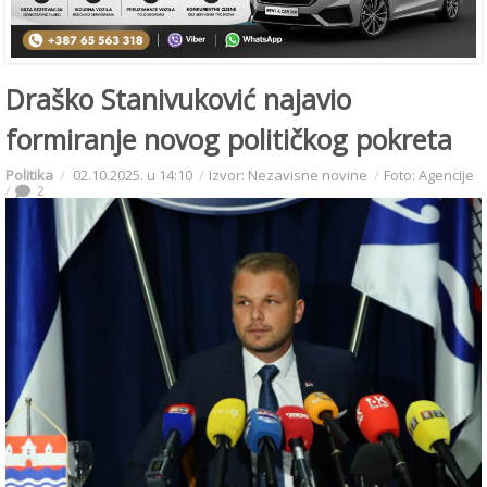
Draško Stanivuković najavio
formiranje novog političkog pokreta
Politika
02.10.2025. u 14:10
Izvor: Nezavisne novine
Foto: Agencije
2