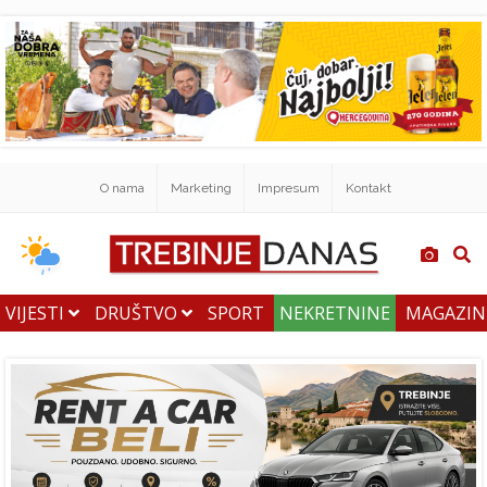
O nama
Marketing
Impresum
Kontakt
VIJESTI
DRUŠTVO
SPORT
NEKRETNINE
MAGAZI