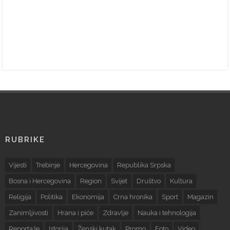
RUBRIKE
Vijesti
Trebinje
Hercegovina
Republika Srpska
Bosna i Hercegovina
Region
Svijet
Društvo
Kultura
Religija
Politika
Ekonomija
Crna hronika
Sport
Magazin
Zanimljivosti
Hrana i piće
Zdravlje
Nauka i tehnologija
Reportaže
Istorija
Ženski kutak
Promo
Foto
Video