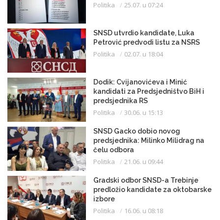
Politika
25.07. u 07:24
SNSD utvrdio kandidate, Luka
Petrović predvodi listu za NSRS
Politika
02.07. u 18:04
Dodik: Cvijanovićeva i Minić
kandidati za Predsjedništvo BiH i
predsjednika RS
Politika
30.06. u 15:13
SNSD Gacko dobio novog
predsjednika: Milinko Milidrag na
čelu odbora
Politika
21.06. u 09:44
Gradski odbor SNSD-a Trebinje
predložio kandidate za oktobarske
izbore
Politika
16.06. u 08:18