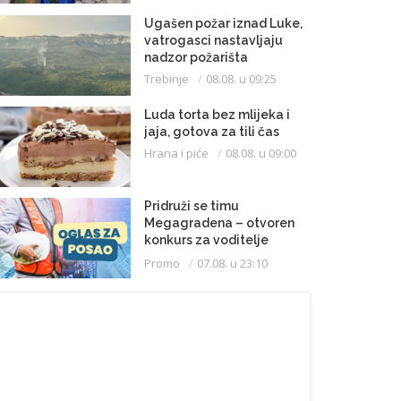
Ugašen požar iznad Luke,
vatrogasci nastavljaju
nadzor požarišta
Trebinje
08.08. u 09:25
Luda torta bez mlijeka i
jaja, gotova za tili čas
Hrana i piće
08.08. u 09:00
Pridruži se timu
Megagradena – otvoren
konkurs za voditelje
gradilišta
Promo
07.08. u 23:10