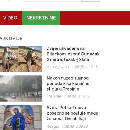
VIDEO
NEKRETNINE
AJNOVIJE
Zvijer uhvaćena na
Bilećkom jezeru! Dugačak
2 metra, težak 50 kila
Hercegovina
08.08. u 16:48
Nakon dužeg sušnog
perioda kiša konačno
stigla u Trebinje
Trebinje
08.08. u 16:43
Sveta Petka Trnova
posebno se poštuje među
ženama: Ovi običaji
vijekovima se čuvaju
Religija
08.08. u 09:28