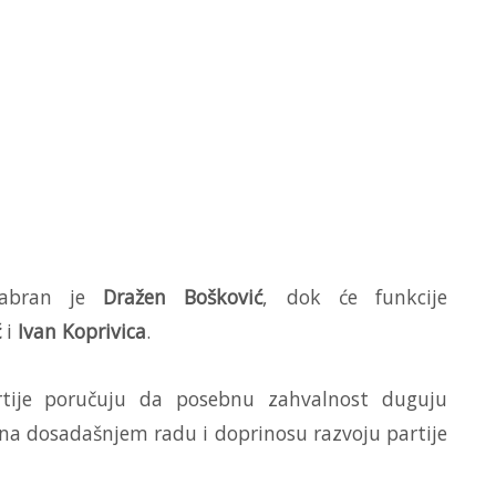
zabran je
Dražen Bošković
, dok će funkcije
ć
i
Ivan Koprivica
.
partije poručuju da posebnu zahvalnost duguju
na dosadašnjem radu i doprinosu razvoju partije