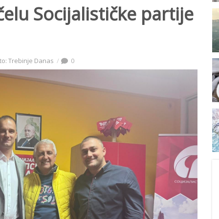
lu Socijalističke partije
to: Trebinje Danas
0