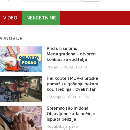
VIDEO
NEKRETNINE
AJNOVIJE
Pridruži se timu
Megagradena – otvoren
konkurs za voditelje
gradilišta
Promo
06.08. u 23:10
Helikopteri MUP-a Srpske
pomažu u gašenju požara
kod Trebinja i izveli hitan
medicinski let do
Trebinje
06.08. u 11:42
Beograda
Spremno 180 miliona:
Objavljeno kada počinje
isplata penzija
Republika Srpska