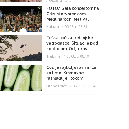
06.08. u 10:17
FOTO/ Gala koncertom na
Crkvini otvoren osmi
Međunarodni festival
klasične muzike
Kultura
06.08. u 08:23
Teška noć za trebinjske
vatrogasce: Situacija pod
kontrolom; Od jutros
dejstvuje helikopter
Trebinje
06.08. u 08:19
Ovo je najbolja namirnica
za ljeto: Krastavac
rashlađuje i tokom
najvrelijih dana
Hrana i piće
06.08. u 08:04