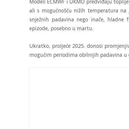
Modeli ECMWF i UKMO predviđaju toplije 
ali s mogućnošću nižih temperatura na 
snježnih padavina nego inače, hladne f
epizode, posebno u martu.
Ukratko, proljeće 2025. donosi promjenji
mogućim periodima obilnijih padavina u 