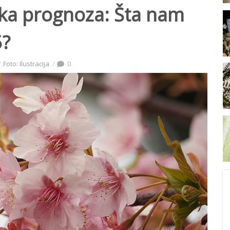
a prognoza: Šta nam
5?
Foto: Ilustracija
0