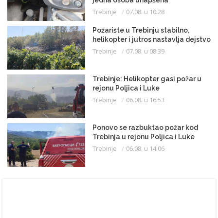
jedna osoba uhapšena
Trebinje
07.08. u 10:28
Požarište u Trebinju stabilno,
helikopter i jutros nastavlja dejstvo
Trebinje
07.08. u 08:39
Trebinje: Helikopter gasi požar u
rejonu Poljica i Luke
Trebinje
06.08. u 16:53
Ponovo se razbuktao požar kod
Trebinja u rejonu Poljica i Luke
Trebinje
06.08. u 14:06