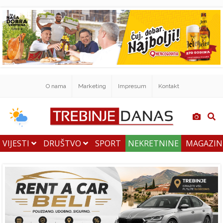
O nama
Marketing
Impresum
Kontakt
VIJESTI
DRUŠTVO
SPORT
NEKRETNINE
MAGAZI