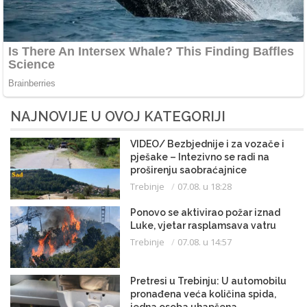
NAJNOVIJE U OVOJ KATEGORIJI
VIDEO/ Bezbjednije i za vozače i
pješake – Intezivno se radi na
proširenju saobraćajnice
Trebinje
07.08. u 18:28
Ponovo se aktivirao požar iznad
Luke, vjetar rasplamsava vatru
Trebinje
07.08. u 14:57
Pretresi u Trebinju: U automobilu
pronađena veća količina spida,