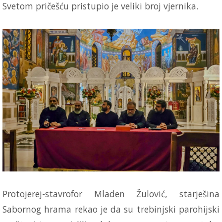
Svetom pričešću pristupio je veliki broj vjernika.
Protojerej-stavrofor Mladen Žulović, starješina
Sabornog hrama rekao je da su trebinjski parohijski