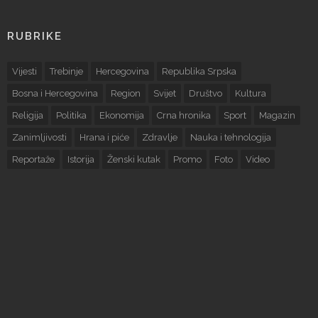
RUBRIKE
Vijesti
Trebinje
Hercegovina
Republika Srpska
Bosna i Hercegovina
Region
Svijet
Društvo
Kultura
Religija
Politika
Ekonomija
Crna hronika
Sport
Magazin
Zanimljivosti
Hrana i piće
Zdravlje
Nauka i tehnologija
Reportaže
Istorija
Ženski kutak
Promo
Foto
Video