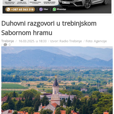
Duhovni razgovori u trebinjskom
Sabornom hramu
Trebinje
16.03.2025. u 18:33
Izvor: Radio Trebinje
Foto: Agencije
0