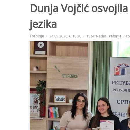
Dunja Vojčić osvojil
jezika
Trebinje
24.05.2026. u 18:20
Izvor: Radio Trebinje
Fo