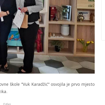
vne škole "Vuk Karadžić" osvojila je prvo mjesto
ika.
Oglas