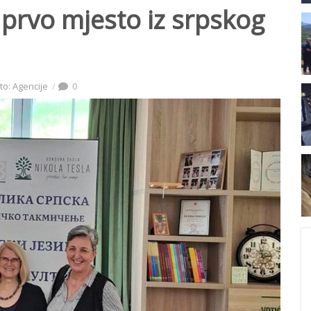
a prvo mjesto iz srpskog
to: Agencije
0