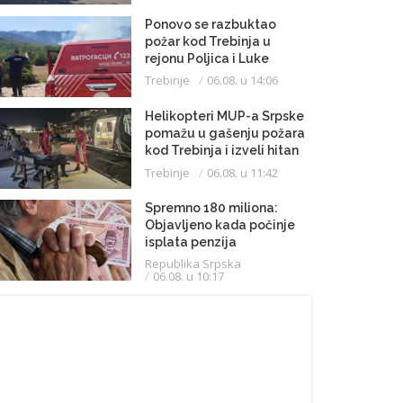
Ponovo se razbuktao
požar kod Trebinja u
rejonu Poljica i Luke
Trebinje
06.08. u 14:06
Helikopteri MUP-a Srpske
pomažu u gašenju požara
kod Trebinja i izveli hitan
medicinski let do
Trebinje
06.08. u 11:42
Beograda
Spremno 180 miliona:
Objavljeno kada počinje
isplata penzija
Republika Srpska
06.08. u 10:17