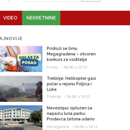
VIDEO
NEKRETNINE
AJNOVIJE
Pridruži se timu
Megagradena – otvoren
konkurs za voditelje
gradilišta
Promo
06.08. u 23:10
Trebinje: Helikopter gasi
požar u rejonu Poljica i
Luke
Trebinje
06.08. u 16:53
Nevesinjac optužen za
napad u luna parku:
Prodavca žetona udario
mikrofonom u glavu
Hercegovina
06.08. u 14:12