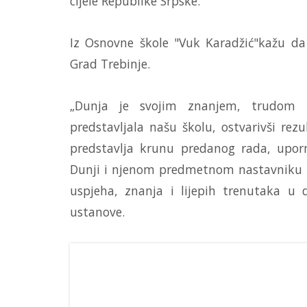
cijele Republike Srpske.
Iz Osnovne škole "Vuk Karadžić"kažu da 
Grad Trebinje.
„Dunja je svojim znanjem, trudom i
predstavljala našu školu, ostvarivši rez
predstavlja krunu predanog rada, uporn
Dunji i njenom predmetnom nastavniku n
uspjeha, znanja i lijepih trenutaka u 
ustanove.