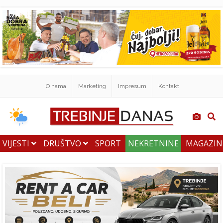
O nama
Marketing
Impresum
Kontakt
VIJESTI
DRUŠTVO
SPORT
NEKRETNINE
MAGAZI