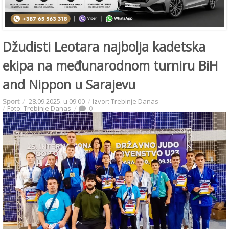
Džudisti Leotara najbolja kadetska
ekipa na međunarodnom turniru BiH
and Nippon u Sarajevu
Sport
28.09.2025. u 09:00
Izvor: Trebinje Danas
Foto: Trebinje Danas
0