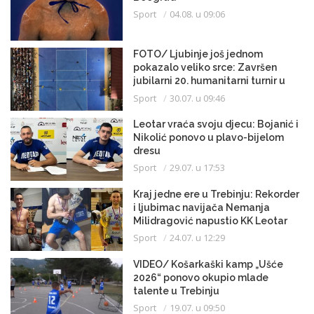
Sport
04.08. u 09:06
FOTO/ Ljubinje još jednom
pokazalo veliko srce: Završen
jubilarni 20. humanitarni turnir u
malom fudbalu
Sport
30.07. u 09:46
Leotar vraća svoju djecu: Bojanić i
Nikolić ponovo u plavo-bijelom
dresu
Sport
29.07. u 17:53
Kraj jedne ere u Trebinju: Rekorder
i ljubimac navijača Nemanja
Milidragović napustio KK Leotar
Sport
24.07. u 12:29
VIDEO/ Košarkaški kamp „Ušće
2026“ ponovo okupio mlade
talente u Trebinju
Sport
19.07. u 09:50