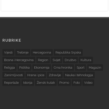
RUBRIKE
Vijesti
Trebinje
Hercegovina
Republika Srpska
Bosna i Hercegovina
Region
Svijet
Društvo
Kultura
Religija
Politika
Ekonomija
Crna hronika
Sport
Magazin
Zanimljivosti
Hrana i piće
Zdravlje
Nauka i tehnologija
Reportaže
Istorija
Ženski kutak
Promo
Foto
Video