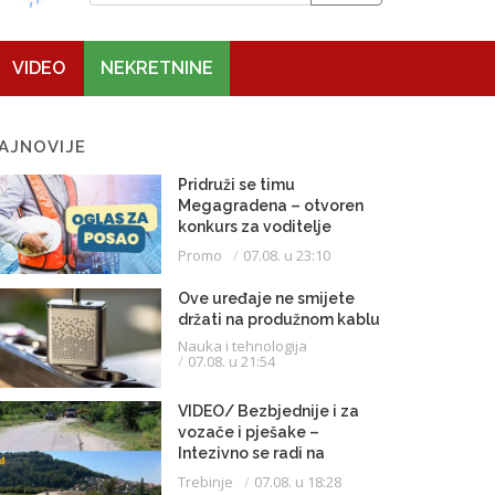
VIDEO
NEKRETNINE
AJNOVIJE
Pridruži se timu
Megagradena – otvoren
konkurs za voditelje
gradilišta
Promo
07.08. u 23:10
Ove uređaje ne smijete
držati na produžnom kablu
Nauka i tehnologija
07.08. u 21:54
VIDEO/ Bezbjednije i za
vozače i pješake –
Intezivno se radi na
proširenju saobraćajnice
Trebinje
07.08. u 18:28