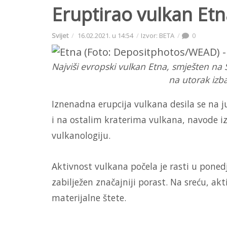
Eruptirao vulkan Etna
Svijet
16.02.2021. u 14:54
Izvor: BETA
0
Najviši evropski vulkan Etna, smješten na Sic
na utorak izba
Iznenadna erupcija vulkana desila se na j
i na ostalim kraterima vulkana, navode iz
vulkanologiju.
Aktivnost vulkana počela je rasti u ponedj
zabilježen značajniji porast. Na sreću, akt
materijalne štete.