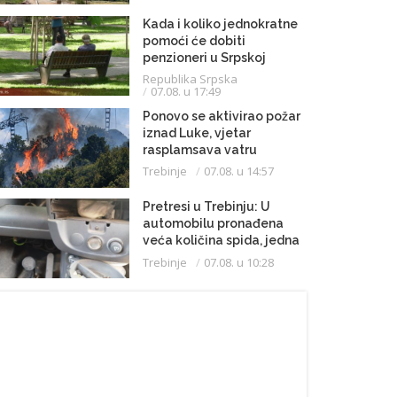
Kada i koliko jednokratne
pomoći će dobiti
penzioneri u Srpskoj
Republika Srpska
07.08. u 17:49
Ponovo se aktivirao požar
iznad Luke, vjetar
rasplamsava vatru
Trebinje
07.08. u 14:57
Pretresi u Trebinju: U
automobilu pronađena
veća količina spida, jedna
osoba uhapšena
Trebinje
07.08. u 10:28