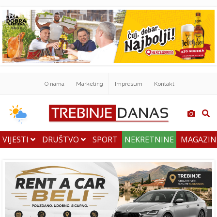
O nama
Marketing
Impresum
Kontakt
VIJESTI
DRUŠTVO
SPORT
NEKRETNINE
MAGAZI