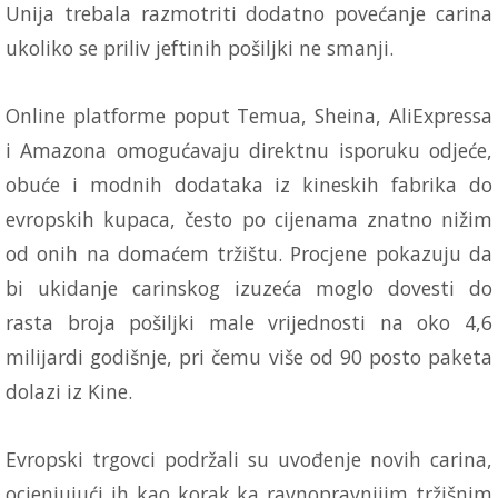
Unija trebala razmotriti dodatno povećanje carina
ukoliko se priliv jeftinih pošiljki ne smanji.
Online platforme poput Temua, Sheina, AliExpressa
i Amazona omogućavaju direktnu isporuku odjeće,
obuće i modnih dodataka iz kineskih fabrika do
evropskih kupaca, često po cijenama znatno nižim
od onih na domaćem tržištu. Procjene pokazuju da
bi ukidanje carinskog izuzeća moglo dovesti do
rasta broja pošiljki male vrijednosti na oko 4,6
milijardi godišnje, pri čemu više od 90 posto paketa
dolazi iz Kine.
Evropski trgovci podržali su uvođenje novih carina,
ocjenjujući ih kao korak ka ravnopravnijim tržišnim