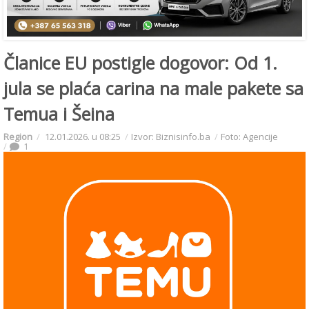
Članice EU postigle dogovor: Od 1.
jula se plaća carina na male pakete sa
Temua i Šeina
Region
12.01.2026. u 08:25
Izvor: Biznisinfo.ba
Foto: Agencije
1