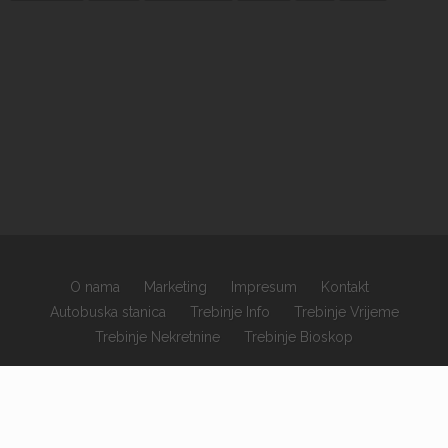
O nama
Marketing
Impresum
Kontakt
Autobuska stanica
Trebinje Info
Trebinje Vrijeme
Trebinje Nekretnine
Trebinje Bioskop
×
Copyrights © 2026 sva prava zadržana.