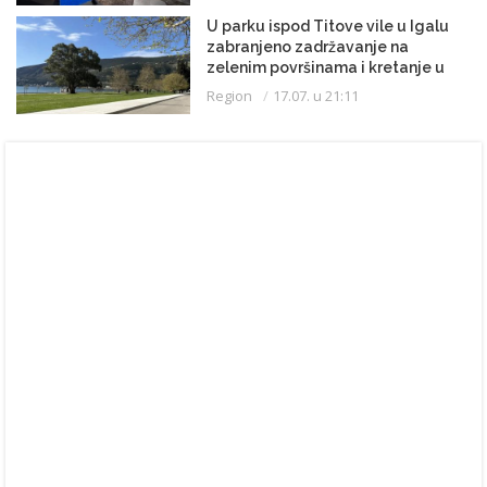
U parku ispod Titove vile u Igalu
zabranjeno zadržavanje na
zelenim površinama i kretanje u
kupaćem kostimu
Region
17.07. u 21:11