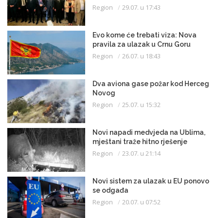
Region
29.07. u 17:43
Evo kome će trebati viza: Nova
pravila za ulazak u Crnu Goru
Region
26.07. u 18:43
Dva aviona gase požar kod Herceg
Novog
Region
25.07. u 15:32
Novi napadi medvjeda na Ublima,
mještani traže hitno rješenje
Region
23.07. u 21:14
Novi sistem za ulazak u EU ponovo
se odgađa
Region
20.07. u 07:52