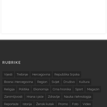
RUBRIKE
Vijesti
Trebinje
Hercegovina
Republika Srpska
Bosna i Hercegovina
Region
Svijet
Društvo
Kultura
Religija
Politika
Ekonomija
Crna hronika
Sport
Magazin
Zanimljivosti
Hrana i piće
Zdravlje
Nauka i tehnologija
Reportaže
Istorija
Ženski kutak
Promo
Foto
Video