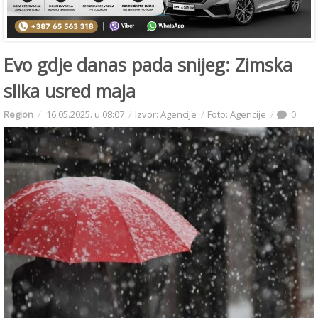
Evo gdje danas pada snijeg: Zimska
slika usred maja
Region
16.05.2025. u 08:07
Izvor: Agencije
Foto: Agencije
0