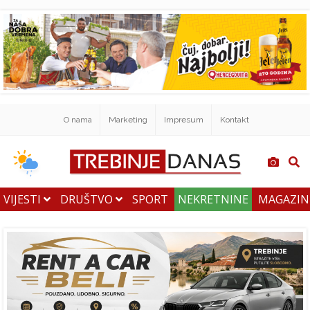
O nama
Marketing
Impresum
Kontakt
VIJESTI
DRUŠTVO
SPORT
NEKRETNINE
MAGAZI