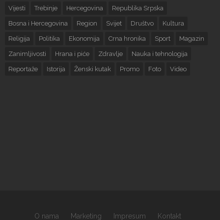
Vijesti
Trebinje
Hercegovina
Republika Srpska
Bosna i Hercegovina
Region
Svijet
Društvo
Kultura
Religija
Politika
Ekonomija
Crna hronika
Sport
Magazin
Zanimljivosti
Hrana i piće
Zdravlje
Nauka i tehnologija
Reportaže
Istorija
Ženski kutak
Promo
Foto
Video
O nama
Marketing
Impresum
Kontakt