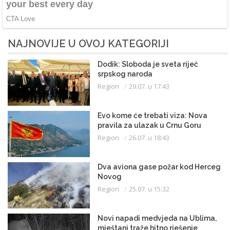
NAJNOVIJE U OVOJ KATEGORIJI
Dodik: Sloboda je sveta riječ
srpskog naroda
Region
29.07. u 17:43
Evo kome će trebati viza: Nova
pravila za ulazak u Crnu Goru
Region
26.07. u 18:43
Dva aviona gase požar kod Herceg
Novog
Region
25.07. u 15:32
Novi napadi medvjeda na Ublima,
mještani traže hitno rješenje