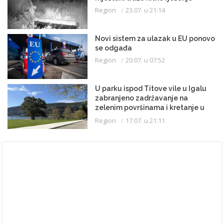
Region
23.07. u 21:14
Novi sistem za ulazak u EU ponovo
se odgađa
Region
20.07. u 07:52
U parku ispod Titove vile u Igalu
zabranjeno zadržavanje na
zelenim površinama i kretanje u
kupaćem kostimu
Region
17.07. u 21:11