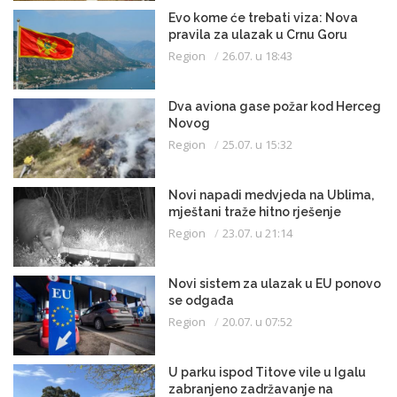
Evo kome će trebati viza: Nova
pravila za ulazak u Crnu Goru
Region
26.07. u 18:43
Dva aviona gase požar kod Herceg
Novog
Region
25.07. u 15:32
Novi napadi medvjeda na Ublima,
mještani traže hitno rješenje
Region
23.07. u 21:14
Novi sistem za ulazak u EU ponovo
se odgađa
Region
20.07. u 07:52
U parku ispod Titove vile u Igalu
zabranjeno zadržavanje na