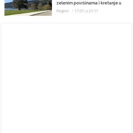
zelenim površinama i kretanje u
kupaćem kostimu
Region
17.07. u 21:11