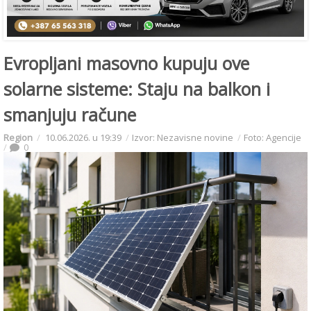
Evropljani masovno kupuju ove
solarne sisteme: Staju na balkon i
smanjuju račune
Region
10.06.2026. u 19:39
Izvor: Nezavisne novine
Foto: Agencije
0