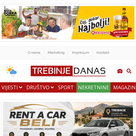
O nama
Marketing
Impresum
Kontakt
VIJESTI
DRUŠTVO
SPORT
NEKRETNINE
MAGAZI