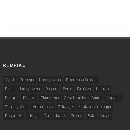
RUBRIKE
Vijesti
Trebinje
Hercegovina
Republika Srpska
Bosna i Hercegovina
Region
Svijet
Društvo
Kultura
Religija
Politika
Ekonomija
Crna hronika
Sport
Magazin
Zanimljivosti
Hrana i piće
Zdravlje
Nauka i tehnologija
Reportaže
Istorija
Ženski kutak
Promo
Foto
Video